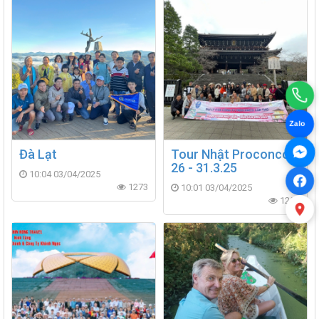
Zalo
Đà Lạt
Tour Nhật Proconco
26 - 31.3.25
10:04 03/04/2025
1273
10:01 03/04/2025
1252