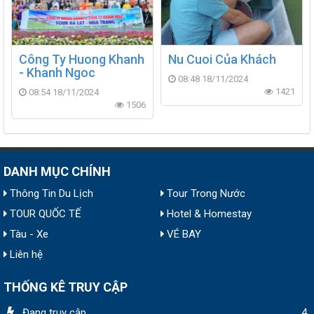
Công Ty Huong Khanh
Nu Cuoi Của Khách
- Khanh Ngoc
08:48 18/11/2024
1421
08:54 18/11/2024
1506
DANH MỤC CHÍNH
Thông Tin Du Lịch
Tour Trong Nước
TOUR QUỐC TẾ
Hotel & Homestay
Tàu - Xe
VÉ BAY
Liên hệ
THỐNG KÊ TRUY CẬP
Đang truy cập
4