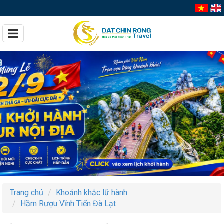
Trang chủ
Khoảnh khắc lữ hành
Hầm Rượu Vĩnh Tiến Đà Lạt