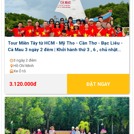
Tour Miền Tây từ HCM - Mỹ Tho - Cần Thơ - Bạc Liêu -
Cà Mau 3 ngày 2 đêm | Khởi hành thứ 3 , 6 , chủ nhật
hàng tuần
3 ngày 2 đêm
Hồ Chí Minh
Xe Ô tô
3.120.000đ
ĐẶT NGAY