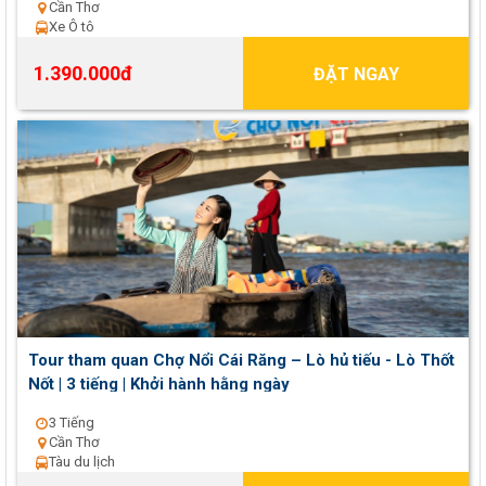
Cần Thơ
Xe Ô tô
1.390.000đ
ĐẶT NGAY
Tour tham quan Chợ Nổi Cái Răng – Lò hủ tiếu - Lò Thốt
Nốt | 3 tiếng | Khởi hành hằng ngày
3 Tiếng
Cần Thơ
Tàu du lịch