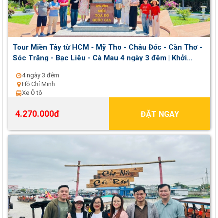
Tour Miền Tây từ HCM - Mỹ Tho - Châu Đốc - Cần Thơ -
Sóc Trăng - Bạc Liêu - Cà Mau 4 ngày 3 đêm | Khởi
hành thứ 2 , 5 , 7 hằng tuần
4 ngày 3 đêm
Hồ Chí Minh
Xe Ô tô
4.270.000đ
ĐẶT NGAY