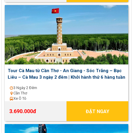
Tour Cà Mau từ Cần Thơ - An Giang - Sóc Trăng – Bạc
Liêu – Cà Mau 3 ngày 2 đêm | Khởi hành thứ 6 hàng tuần
3 Ngày 2 Đêm
Cần Thơ
Xe Ô Tô
3.690.000đ
ĐẶT NGAY