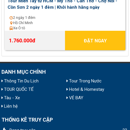
Tour Miền Tây từ HCM - Mỹ Tho - Cần Thơ - Chợ Nổi -
Cồn Sơn 2 ngày 1 đêm | Khởi hành hằng ngày
2 ngày 1 đêm
Hồ Chí Minh
Xe Ô tô
1.760.000đ
ĐẶT NGAY
DANH MỤC CHÍNH
Thông Tin Du Lịch
Tour Trong Nước
TOUR QUỐC TẾ
Hotel & Homestay
Tàu - Xe
VÉ BAY
Liên hệ
THỐNG KÊ TRUY CẬP