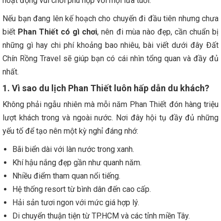
hoạt động vui chơi phù hợp với mọi lứa tuổi.
Nếu bạn đang lên kế hoạch cho chuyến đi đầu tiên nhưng chưa
biết
Phan Thiết có gì chơi
, nên đi mùa nào đẹp, cần chuẩn bị
những gì hay chi phí khoảng bao nhiêu, bài viết dưới đây Đất
Chín Rồng Travel sẽ giúp bạn có cái nhìn tổng quan và đầy đủ
nhất.
1. Vì sao du lịch Phan Thiết luôn hấp dẫn du khách?
Không phải ngẫu nhiên mà mỗi năm Phan Thiết đón hàng triệu
lượt khách trong và ngoài nước. Nơi đây hội tụ đầy đủ những
yếu tố để tạo nên một kỳ nghỉ đáng nhớ:
Bãi biển dài với làn nước trong xanh.
Khí hậu nắng đẹp gần như quanh năm.
Nhiều điểm tham quan nổi tiếng.
Hệ thống resort từ bình dân đến cao cấp.
Hải sản tươi ngon với mức giá hợp lý.
Di chuyển thuận tiện từ TP.HCM và các tỉnh miền Tây.