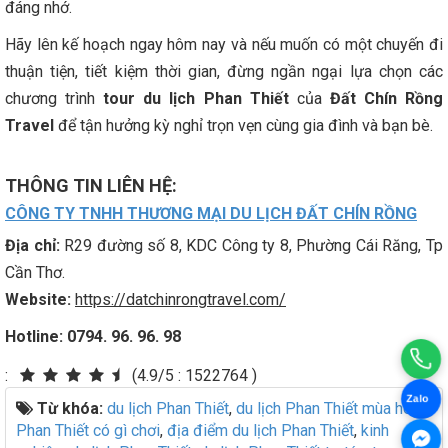
đáng nhớ.
Hãy lên kế hoạch ngay hôm nay và nếu muốn có một chuyến đi
thuận tiện, tiết kiệm thời gian, đừng ngần ngại lựa chọn các
chương trình
tour du lịch Phan Thiết
của
Đất Chín Rồng
Travel
để tận hưởng kỳ nghỉ trọn vẹn cùng gia đình và bạn bè.
THÔNG TIN LIÊN HỆ:
CÔNG
TY TNHH THƯƠNG MẠI DU LỊCH ĐẤT CHÍN RỒNG
Địa chỉ:
R29 đường số 8, KDC Công ty 8, Phường Cái Răng, Tp
Cần Thơ.
Website:
https://datchinrongtravel.com/
Hotline:
0794. 96. 96. 98
:
(4.9/5
:
1522764 )
Zalo
Từ khóa:
du lịch Phan Thiết
,
du lịch Phan Thiết mùa hè
,
Phan Thiết có gì chơi
,
địa điểm du lịch Phan Thiết
,
kinh