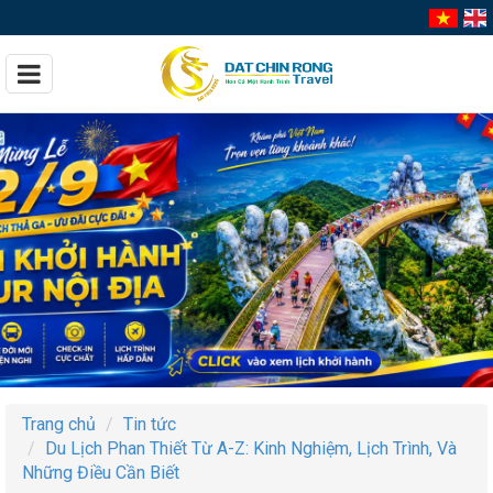
Trang chủ
Tin tức
Du Lịch Phan Thiết Từ A-Z: Kinh Nghiệm, Lịch Trình, Và
Những Điều Cần Biết