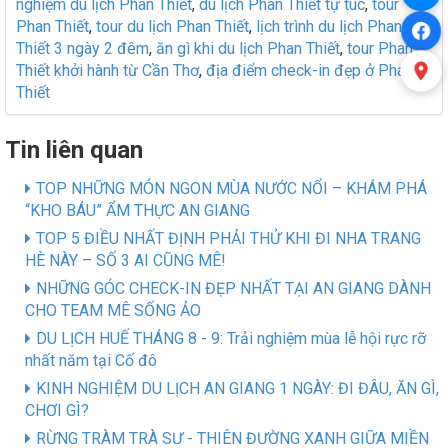
nghiệm du lịch Phan Thiết
,
du lịch Phan Thiết tự túc
,
tour
Phan Thiết
,
tour du lịch Phan Thiết
,
lịch trình du lịch Phan
Thiết 3 ngày 2 đêm
,
ăn gì khi du lịch Phan Thiết
,
tour Phan
Thiết khởi hành từ Cần Thơ
,
địa điểm check-in đẹp ở Phan
Thiết
Tin liên quan
TOP NHỮNG MÓN NGON MÙA NƯỚC NỔI – KHÁM PHÁ
“KHO BÁU” ẨM THỰC AN GIANG
TOP 5 ĐIỀU NHẤT ĐỊNH PHẢI THỬ KHI ĐI NHA TRANG
HÈ NÀY – SỐ 3 AI CŨNG MÊ!
NHỮNG GÓC CHECK-IN ĐẸP NHẤT TẠI AN GIANG DÀNH
CHO TEAM MÊ SỐNG ẢO
DU LỊCH HUẾ THÁNG 8 - 9: Trải nghiệm mùa lễ hội rực rỡ
nhất năm tại Cố đô
KINH NGHIỆM DU LỊCH AN GIANG 1 NGÀY: ĐI ĐÂU, ĂN GÌ,
CHƠI GÌ?
RỪNG TRÀM TRÀ SƯ - THIÊN ĐƯỜNG XANH GIỮA MIỀN