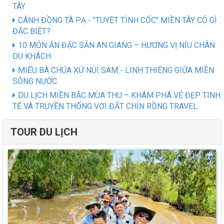
TÂY
CÁNH ĐỒNG TÀ PẠ - "TUYỆT TÌNH CỐC" MIỀN TÂY CÓ GÌ
ĐẶC BIỆT?
10 MÓN ĂN ĐẶC SẢN AN GIANG – HƯƠNG VỊ NÍU CHÂN
DU KHÁCH
MIẾU BÀ CHÚA XỨ NÚI SAM - LINH THIÊNG GIỮA MIỀN
SÔNG NƯỚC
DU LỊCH MIỀN BẮC MÙA THU – KHÁM PHÁ VẺ ĐẸP TINH
TẾ VÀ TRUYỀN THỐNG VỚI ĐẤT CHÍN RỒNG TRAVEL
TOUR DU LỊCH