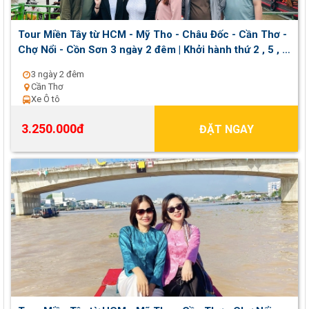
Tour Miền Tây từ HCM - Mỹ Tho - Châu Đốc - Cần Thơ -
Chợ Nổi - Cồn Sơn 3 ngày 2 đêm | Khởi hành thứ 2 , 5 , 7
hằng tuần
3 ngày 2 đêm
Cần Thơ
Xe Ô tô
3.250.000đ
ĐẶT NGAY