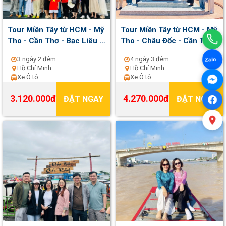
Tour Miền Tây từ HCM - Mỹ
Tour Miền Tây từ HCM - Mỹ
Tho - Cần Thơ - Bạc Liêu -
Tho - Châu Đốc - Cần Thơ -
Cà Mau 3 ngày 2 đêm | Khởi
Sóc Trăng - Bạc Liêu - Cà
3 ngày 2 đêm
4 ngày 3 đêm
Zalo
hành thứ 3 , 6 , chủ nhật
Mau 4 ngày 3 đêm | Khởi
Hồ Chí Minh
Hồ Chí Minh
hàng tuần
hành thứ 2 , 5 , 7 hằng tuần
Xe Ô tô
Xe Ô tô
3.120.000đ
4.270.000đ
ĐẶT NGAY
ĐẶT NGAY