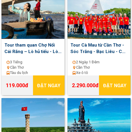
Tour tham quan Chợ Nổi
Tour Cà Mau từ Cần Thơ -
Cái Răng – Lò hủ tiếu - Lò
Sóc Trăng - Bạc Liêu - Cà
Thốt Nốt | 3 tiếng | Khởi
Mau 2 ngày 1 đêm | Khởi
3 Tiếng
2 Ngày 1 Đêm
hành hằng ngày
hành Thứ 7 hàng tuần
Cần Thơ
Cần Thơ
Tàu du lịch
Xe ô tô
119.000đ
2.290.000đ
ĐẶT NGAY
ĐẶT NGAY