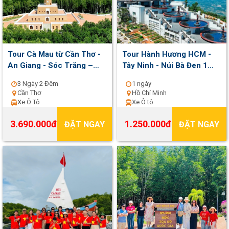
Tour Cà Mau từ Cần Thơ -
Tour Hành Hương HCM -
An Giang - Sóc Trăng –
Tây Ninh - Núi Bà Đen 1
Bạc Liêu – Cà Mau 3 ngày
ngày | Khởi hành thứ 7 , chủ
3 Ngày 2 Đêm
1 ngày
2 đêm | Khởi hành thứ 6
nhật hằng tuần
Cần Thơ
Hồ Chí Minh
hàng tuần
Xe Ô Tô
Xe Ô tô
3.690.000đ
1.250.000đ
ĐẶT NGAY
ĐẶT NGAY