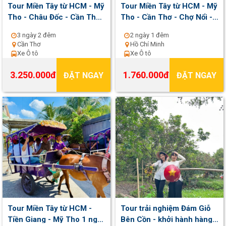
Tour Miền Tây từ HCM - Mỹ
Tour Miền Tây từ HCM - Mỹ
Tho - Châu Đốc - Cần Thơ -
Tho - Cần Thơ - Chợ Nổi -
Chợ Nổi - Cồn Sơn 3 ngày 2
Cồn Sơn 2 ngày 1 đêm |
3 ngày 2 đêm
2 ngày 1 đêm
đêm | Khởi hành thứ 2 , 5 , 7
Khởi hành hằng ngày
Cần Thơ
Hồ Chí Minh
hằng tuần
Xe Ô tô
Xe Ô tô
3.250.000đ
1.760.000đ
ĐẶT NGAY
ĐẶT NGAY
Tour Miền Tây từ HCM -
Tour trải nghiệm Đám Giỗ
Tiền Giang - Mỹ Tho 1 ngày
Bên Cồn - khởi hành hàng