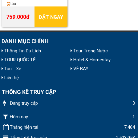
tàu
759.000đ
ĐẶT NGAY
DANH MỤC CHÍNH
Thông Tin Du Lịch
Tour Trong Nước
TOUR QUỐC TẾ
Hotel & Homestay
Tàu - Xe
VÉ BAY
Liên hệ
THỐNG KÊ TRUY CẬP
Đang truy cập
3
Hôm nay
1
Tháng hiện tại
7.464
Tổng lượt truy cập
1.523.053