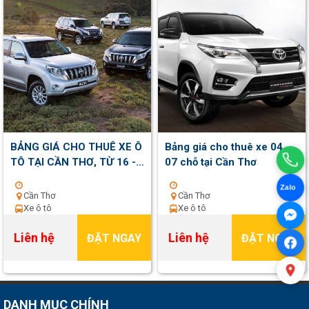
BẢNG GIÁ CHO THUÊ XE Ô
Bảng giá cho thuê xe 04,
TÔ TẠI CẦN THƠ, TỪ 16 -
07 chỗ tại Cần Thơ
45 CHỖ
Zalo
Cần Thơ
Cần Thơ
Xe ô tô
Xe ô tô
Liên hệ
Liên hệ
ĐẶT NGAY
ĐẶT NGAY
DANH MỤC CHÍNH