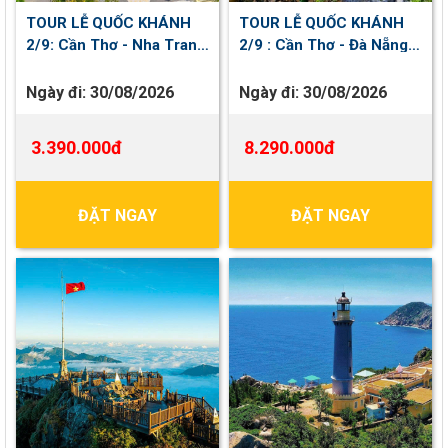
TOUR LỄ QUỐC KHÁNH
TOUR LỄ QUỐC KHÁNH
2/9: Cần Thơ - Nha Trang
2/9 : Cần Thơ - Đà Nẵng -
| 4 Ngày 3 Đêm
Huế - Phố Cổ Hội An | 4
ngày 3 đêm
Ngày đi:
30/08/2026
Ngày đi:
30/08/2026
3.390.000đ
8.290.000đ
ĐẶT NGAY
ĐẶT NGAY