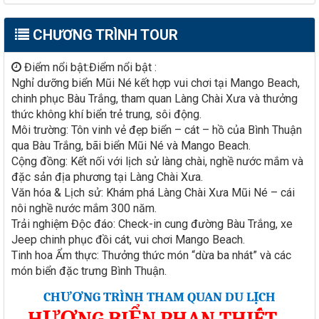
CHƯƠNG TRÌNH TOUR
Điểm nổi bật:Điểm nổi bật :
Nghỉ dưỡng biển Mũi Né kết hợp vui chơi tại Mango Beach,
chinh phục Bàu Trắng, tham quan Làng Chài Xưa và thưởng
thức không khí biển trẻ trung, sôi động.
Môi trường: Tôn vinh vẻ đẹp biển – cát – hồ của Bình Thuận
qua Bàu Trắng, bãi biển Mũi Né và Mango Beach.
Cộng đồng: Kết nối với lịch sử làng chài, nghề nước mắm và
đặc sản địa phương tại Làng Chài Xưa.
Văn hóa & Lịch sử: Khám phá Làng Chài Xưa Mũi Né – cái
nôi nghề nước mắm 300 năm.
Trải nghiệm Độc đáo: Check-in cung đường Bàu Trắng, xe
Jeep chinh phục đồi cát, vui chơi Mango Beach.
Tinh hoa Ẩm thực: Thưởng thức món “dừa ba nhát” và các
món biển đặc trưng Bình Thuận.
CHƯƠNG TRÌNH THAM QUAN DU LỊCH
HƯƠNG BIỂN PHAN THIẾT –