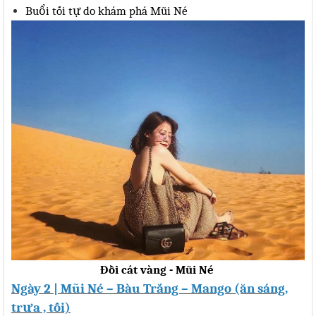
Bu
ổ
i t
ố
i t
ự
do kh
á
m ph
á
M
ũ
i N
é
Đồi cát vàng - Mũi Né
Ngày 2 | Mũi Né – Bàu Trắng – Mango (ăn sáng,
trưa , tối)