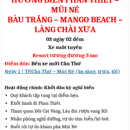
MŨI
NÉ
BÀU TRẮNG – MANGO BEACH –
LÀNG CHÀI
XƯA
03 ngày 02 đêm
Xe suốt
tuyến
Resort tương đương
3 sao
Điểm đón:
Bến xe mới Cần Thơ
Ngày 1 | TP.Cần Thơ – Mũi
Né (ăn sáng, trưa, tối)
Hoạt động chính: Khởi đầu kỳ nghỉ biển
Qu
ý
kh
á
ch t
ậ
p tung t
ạ
i
đ
i
ể
m h
ẹ
n.
Kh
ở
i h
à
nh
đ
i Phan Thi
ế
t.
Tham quan
Đồ
i C
á
t V
à
ng, L
â
u
đà
i r
ượ
u vang RD.
Nh
ậ
n ph
ò
ng ngh
ỉ
d
ưỡ
ng, t
ự
do t
ắ
m bi
ể
n/h
ồ
b
ơ
i.
Bu
ổ
i t
ố
i t
ự
do kh
á
m ph
á
M
ũ
i Né