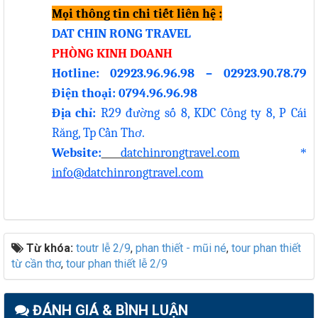
Mọi thông tin chi tiết liên hệ :
DAT CHIN RONG TRAVEL
PHÒNG KINH DOANH
Hotline: 02923.96.96.98 – 02923.90.78.79
Điện thoại: 0794.96.96.98
Địa chỉ:
R29 đường số 8, KDC Công ty 8, P Cái
Răng, Tp Cần Thơ.
Website:
datchinrongtravel.com
*
info@datchinrongtravel.com
Từ khóa:
toutr lễ 2/9
,
phan thiết - mũi né
,
tour phan thiết
từ cần thơ
,
tour phan thiết lễ 2/9
ĐÁNH GIÁ & BÌNH LUẬN