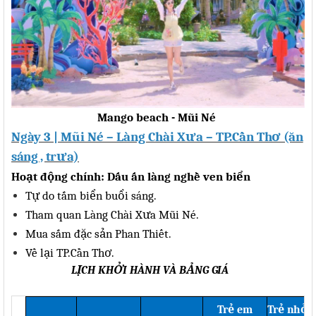
Mango beach - Mũi Né
Ngày 3 | Mũi Né – Làng Chài Xưa – TP.Cần
Thơ (ăn
sáng , trưa)
Hoạt động chính: Dấu ấn làng nghề ven biển
T
ự
do t
ắ
m bi
ể
n bu
ổ
i s
á
ng.
Tham quan L
à
ng Ch
à
i X
ư
a M
ũ
i N
é
.
Mua s
ắ
m
đặ
c s
ả
n Phan Thi
ế
t.
V
ề
l
ạ
i TP.C
ầ
n Th
ơ
.
LỊCH KHỞI HÀNH VÀ BẢNG
GIÁ
Trẻ
em
Trẻ
nhỏ