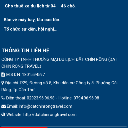
· Cho thuê xe du lịch từ 04 – 46 chỗ.
· Bán vé máy bay, tàu cao tốc.
· Tổ chức sự kiện, hội nghị…
THÔNG TIN LIÊN HỆ
CÔNG TY TNHH THƯƠNG MẠI DU LỊCH ĐẤT CHÍN RỒNG
(
DAT
CHIN RONG TRAVEL
)
M.S.D.N: 1801594597
Địa chỉ:
R29, Đường số 8, Khu dân cư Công ty 8, Phường Cái
Răng, Tp Cần Thơ.
Điện thoại:
02923.96.96.98 - Hotline: 0794.96.96.98
Email:
info@datchinrongtravel.com
Website:
http://datchinrongtravel.com