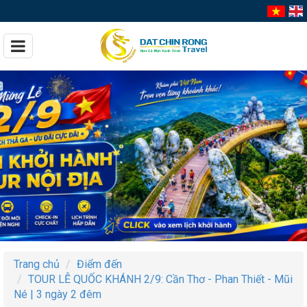
Trang chủ
Điểm đến
TOUR LỄ QUỐC KHÁNH 2/9: Cần Thơ - Phan Thiết - Mũi
Né | 3 ngày 2 đêm