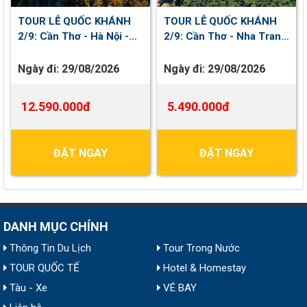
TOUR LỄ QUỐC KHÁNH
TOUR LỄ QUỐC KHÁNH
2/9: Cần Thơ - Hà Nội -
2/9: Cần Thơ - Nha Trang
Sapa - Yên Tử - Hạ Long |
- Phú Yên | 5 ngày 4 đêm
5 ngày 4 đêm
Ngày đi:
29/08/2026
Ngày đi:
29/08/2026
12.590.000đ
5.490.000đ
ĐẶT NGAY
ĐẶT NGAY
DANH MỤC CHÍNH
Thông Tin Du Lịch
Tour Trong Nước
TOUR QUỐC TẾ
Hotel & Homestay
Tàu - Xe
VÉ BAY