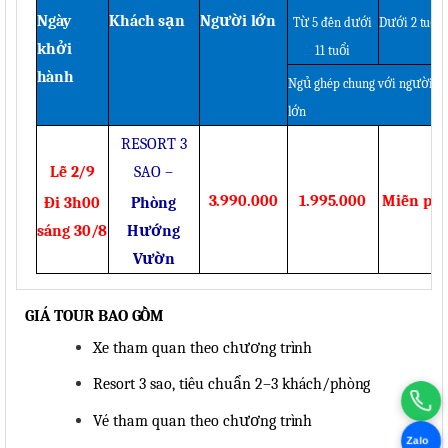
Ngày
Khách
sạn
Người
lớn
Từ 5 đến dưới
Dưới 2
tuổi
khởi
11
tuổi
hành
Ngủ ghép chung với người
lớn
RESORT 3
Lễ
2/9
SAO
–
3.990.000
1.995.000
Miễn
phí
Đi 3h00
Phòng
sáng
30/8
Hướng
Vườn
GIÁ TOUR BAO
GỒM
Xe tham quan theo chương
trình
Resort 3 sao, tiêu chuẩn 2–3
khách/phòng
Vé tham quan theo chương
trình
Zalo