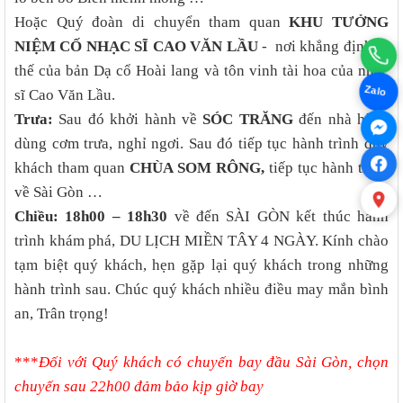
Hoặc Quý đoàn di chuyển tham quan
KHU TƯỞNG
NIỆM CỐ NHẠC SĨ CAO VĂN LẦU
- nơi khẳng định vị
thế của bản Dạ cổ Hoài lang và tôn vinh tài hoa của nhạc
Zalo
sĩ Cao Văn Lầu.
Trưa:
Sau đó khởi hành về
SÓC TRĂNG
đến nhà hàng
dùng cơm trưa, nghỉ ngơi. Sau đó tiếp tục hành trình quý
khách tham quan
CHÙA SOM RÔNG,
tiếp tục hành trình
về Sài Gòn …
Chiều:
18h00 – 18h30
về đến SÀI GÒN kết thúc hành
trình khám phá, DU LỊCH MIỀN TÂY 4 NGÀY. Kính chào
tạm biệt quý khách, hẹn gặp lại quý khách trong những
hành trình sau. Chúc quý khách nhiều điều may mắn bình
an, Trân trọng!
***
Đối với Quý khách có chuyến bay đầu Sài Gòn, chọn
chuyến sau 22h00 đảm bảo kịp giờ bay