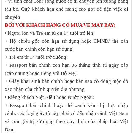
- Vì tính chất Tour sông nước có di chuyển lên xuống bằng
tàu bè, Quý khách hạn chế mang cao gót để tiện việc di
chuyển
ĐỐI VỚI KHÁCH HÀNG CÓ MUA VÉ MÁY BAY:
• Người lớn và Trẻ em từ đủ 14 tuổi trở lên:
+ Hộ chiếu gốc còn hạn sử dụng hoặc CMND/ thẻ căn
cước bản chính còn hạn sử dụng.
• Trẻ em từ 14 tuổi trở xuống:
+ Passport bản chính còn hạn 06 tháng tính từ ngày cấp
(cấp chung hoặc riêng với Bố Mẹ).
+ Giấy khai sinh bản chính hoặc bản sao có đóng mộc đỏ
xác nhận của chính quyền địa phương.
• Riêng khách Việt Kiều hoặc Nước Ngoài:
+ Passport bản chính hoặc thẻ xanh kèm thị thực nhập
cảnh, Các loại giấy tờ này phải có dấu nhập cảnh Việt Nam
và còn giá trị sử dụng theo quy định của pháp luật Việt
Nam