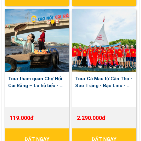
Tour tham quan Chợ Nổi
Tour Cà Mau từ Cần Thơ -
Cái Răng – Lò hủ tiếu - Lò
Sóc Trăng - Bạc Liêu - Cà
Thốt Nốt | 3 tiếng | Khởi
Mau 2 ngày 1 đêm | Khởi
hành hằng ngày
hành Thứ 7 hàng tuần
119.000đ
2.290.000đ
ĐẶT NGAY
ĐẶT NGAY