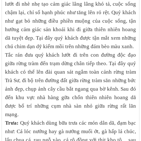
lướt đi nhè nhẹ tạo cảm giác lâng lâng khó tả, cuộc sống
chậm lại, chỉ số hạnh phúc như tăng lên rỏ rệt. Quý khách
như gạt bỏ những điều phiền muộng của cuộc sống, tận
hưởng cảm giác sản khoái khi đi giữa thiên nhiên hoang
dã tuyệt đẹp. Tại đây quý khách được tận mắt xem những
chú chim dạn dỹ kiếm mồi trên những đám bèo màu xanh.
Tắc rán đưa quý khách lướt đi trên con đường độc đạo
giữa rừng tràm đến trạm dừng chân tiếp theo. Tại đây quý
khách có thể lên đài quan sát ngắm toàn cảnh rừng tràm
Trà Sư, đi bộ trên đường đất giữa rừng tràm săn những bức
ảnh đẹp, chụp ảnh cây cầu bắt ngang qua bờ kênh. Sau đó
đến khu vực nhà hàng gữa chốn thiên nhiên hoang dã
được bố trí những cụm nhà sàn nhỏ giữa rừng rất lãn
mạng.
Trưa:
Quý khách dùng bữa trưa các món dân dã, đạm bạc
như: Cá lóc nướng hay gà nướng muối ớt, gà hấp lá chúc,
lẩu chua cá, rau ngỗ xào, cá rô đồng với thịt kho tộ….sau