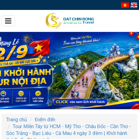
Trang chủ
Điểm đến
Tour Miền Tây từ HCM - Mỹ Tho - Châu Đốc - Cần Thơ -
Sóc Trăng - Bạc Liêu - Cà Mau 4 ngày 3 đêm | Khởi hành