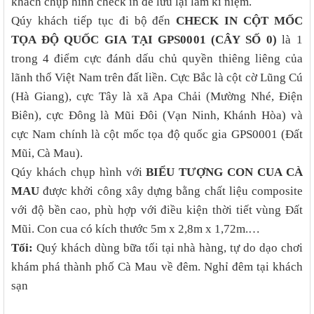
khách chụp hình check in để lưu lại làm kỉ niệm.
Qúy khách tiếp tục đi bộ đến
CHECK IN CỘT MỐC
TỌA ĐỘ QUỐC GIA TẠI GPS0001 (CÂY SỐ 0)
là 1
trong 4 điểm cực đánh dấu chủ quyền thiêng liêng của
lãnh thổ Việt Nam trên đất liền. Cực Bắc là cột cờ Lũng Cú
(Hà Giang), cực Tây là xã Apa Chải (Mường Nhé, Điện
Biên), cực Đông là Mũi Đôi (Vạn Ninh, Khánh Hòa) và
cực Nam chính là cột mốc tọa độ quốc gia GPS0001 (Đất
Mũi, Cà Mau).
Qúy khách chụp hình với
BIỂU TƯỢNG CON CUA CÀ
MAU
được khởi công xây dựng bằng chất liệu composite
với độ bền cao, phù hợp với điều kiện thời tiết vùng Đất
Mũi. Con cua có kích thước 5m x 2,8m x 1,72m.…
Tối:
Quý khách dùng bữa tối tại nhà hàng, tự do dạo chơi
khám phá thành phố Cà Mau về đêm. Nghỉ đêm tại khách
sạn