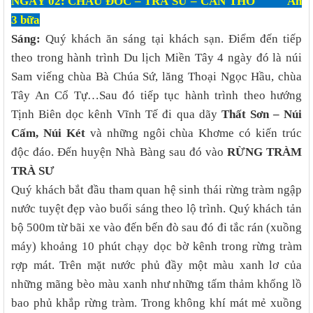
NGÀY 02: CHÂU ĐỐC – TRÀ SƯ – CẦN THƠ Ăn
3 bữa
Sáng:
Quý khách ăn sáng tại khách sạn. Điểm đến tiếp
theo trong hành trình Du lịch Miền Tây 4 ngày đó là núi
Sam viếng chùa Bà Chúa Sứ, lăng Thoại Ngọc Hầu, chùa
Tây An Cổ Tự…Sau đó tiếp tục hành trình theo hướng
Tịnh Biên dọc kênh Vĩnh Tế đi qua dãy
Thất Sơn – Núi
Cấm, Núi Két
và những ngôi chùa Khơme có kiến trúc
độc đáo. Đến huyện Nhà Bàng sau đó vào
RỪNG TRÀM
TRÀ SƯ
Quý khách bắt đầu tham quan hệ sinh thái rừng tràm ngập
nước tuyệt đẹp vào buổi sáng theo lộ trình. Quý khách tản
bộ 500m từ bãi xe vào đến bến đò sau đó đi tắc rán (xuồng
máy) khoảng 10 phút chạy dọc bờ kênh trong rừng tràm
rợp mát. Trên mặt nước phủ đầy một màu xanh lơ của
những mãng bèo màu xanh như những tấm thảm khổng lồ
bao phủ khắp rừng tràm. Trong không khí mát mẻ xuồng