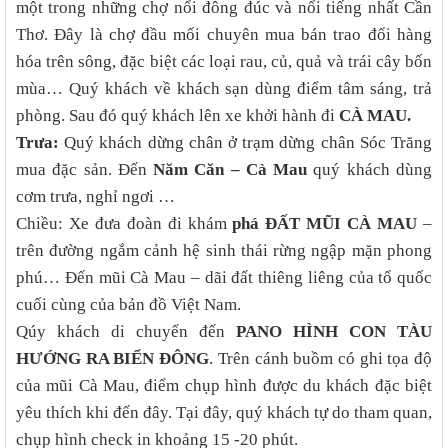
một trong những chợ nổi đông đúc và nổi tiếng nhất Cần
Thơ. Đây là chợ đầu mối chuyên mua bán trao đổi hàng
hóa trên sông, đặc biệt các loại rau, củ, quả và trái cây bốn
mùa… Quý khách về khách sạn dùng điểm tâm sáng, trả
phòng. Sau đó quý khách lên xe khởi hành đi
CÀ MAU.
Trưa:
Quý khách dừng chân ở trạm dừng chân Sóc Trăng
mua đặc sản. Đến
Năm Căn – Cà Mau
quý khách dùng
cơm trưa, nghỉ ngơi …
Chiều: Xe đưa đoàn đi khám
phá ĐẤT MŨI CÀ MAU
–
trên đường ngắm cảnh hệ sinh thái rừng ngập mặn phong
phú… Đến mũi Cà Mau – dãi đất thiêng liêng của tổ quốc
cuối cùng của bản đồ Việt Nam.
Qúy khách di chuyển đến
PANO HÌNH CON TÀU
HƯỚNG RA BIỂN ĐÔNG
. Trên cánh buồm có ghi tọa độ
của mũi Cà Mau, điểm chụp hình được du khách đặc biệt
yêu thích khi đến đây. Tại đây, quý khách tự do tham quan,
chụp hình check in khoảng 15 -20 phút.