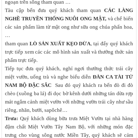
ngoạn trên sông tham quan …
Tàu cập bến đưa quý khách tham quan
CÁC LÀNG
NGHỀ TRUYỀN THỐNG NUÔI
ONG MẬT,
và chế biến
các sản phẩm làm từ mật ong như sữa ong chúa phấn hoa,
…
tham quan
LÒ SẢN XUẤT KẸO DỪA
, tại đấy quý khách
trực tiếp xem các các mô hình sản xuất và thưởng thức sản
phẩm trực tiếp.
Tiếp tục đưa quý khách, nghỉ ngơi thưởng thức trái cây
miệt vườn, uống trà và nghe biểu diễn
ĐÀN CA TÀI TỬ
NAM BỘ ĐẶC SẮC
Sau đó quý khách ra bến đò đi đò
chèo (xuồng ba lá) đi dọc bờ kênh dưới những tán dừa rợp
mát ngắm cảnh miệt vườn với những vườn trái cây như sầu
riêng, nhãn, bưởi, sapôchê…
Trưa:
Quý khách dùng bữa trưa Miệt Vườn tại nhà hàng
đậm chất Miệt Vườn Tây Nam Bộ, với những món đặc
trưng cho vùng sông nước Miền Tây, quý khách sẽ cảm