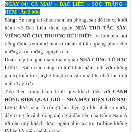
NGÀY 04: CÀ MAU – BẠC LIÊU – SÓC TRĂNG –
HCM Ăn 2 bữa
Sáng:
Ăn sáng tại khách sạn, trả phòng, sau đó lên xe khởi
hành về Bạc Liêu tham quan
NHÀ THỜ TẮC SẬY-
VIẾNG MỘ CHA TRƯƠNG BỬU DIỆP
– vị linh mục nổi
tiếng được xem như một vị thánh thi ân, giáng phúc cho
những ai tin tưởng, nguyện cầu.
Đoàn tiếp tục ghé tham tham quan
NHÀ CÔNG TỬ BẠC
LIÊU
- Kiến trúc công trình đã hơn năm tuổi với những
giá trị kiến trúc, nghệ thuật của căn nhà lớn nhất lục tỉnh
miền Tây xưa.
Tiếp theo trong hành trình quý khách đến với
CÁNH
ĐỒNG ĐIỆN QUẠT GIÓ – NHÀ MÁY ĐIỆN GIÓ BẠC
LIÊU
được xem là công trình điện gió lớn nhất cả nước,
đây cũng là cánh đồng điện gió đầu tiên của Đông Nam Á
tới đâu quý khách được ngắm nhìn 62 trụ Turbine khổng
lồ bên bờ Biển mênh mông …