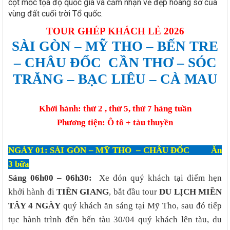
cột mốc tọa độ quốc gia và cảm nhận vẻ đẹp hoang sơ của
vùng đất cuối trời Tổ quốc.
TOUR GHÉP KHÁCH LẺ 2026
SÀI GÒN – MỸ THO – BẾN TRE
– CHÂU ĐỐC
CẦN THƠ –
SÓC
TRĂNG – BẠC LIÊU – CÀ MAU
Khởi hành: thứ 2
,
thứ 5
, thứ 7 hàng tuần
Phương tiện: Ô tô + tàu thuyền
NGÀY 01: SÀI GÒN – MỸ THO – CHÂU ĐỐC Ăn
3 bữa
Sáng 06h00 – 06h30:
Xe đón quý khách tại điểm hẹn
khởi hành đi
TIỀN GIANG
, bắt đầu tour
DU LỊCH MIỀN
TÂY 4 NGÀY
quý khách ăn sáng tại Mỹ Tho, sau đó tiếp
tục hành trình đến bến tàu 30/04 quý khách lên tàu, du