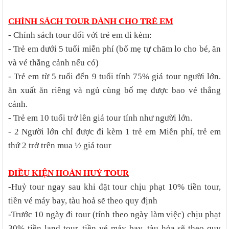
CHÍNH SÁCH TOUR DÀNH CHO TRẺ EM
- Chính sách tour đối với trẻ em đi kèm:
- Trẻ em dưới 5 tuổi miễn phí (bố mẹ tự chăm lo cho bé, ăn
và vé thắng cảnh nếu có)
- Trẻ em từ 5 tuổi đến 9 tuổi tính 75% giá tour người lớn.
ăn xuất ăn riêng và ngủ cùng bố mẹ được bao vé thắng
cảnh.
- Trẻ em 10 tuổi trở lên giá tour tính như người lớn.
- 2 Người lớn chỉ được đi kèm 1 trẻ em Miễn phí, trẻ em
thứ 2 trở trên mua ½ giá tour
ĐIỀU KIỆN HOÀN HUỶ TOUR
-Huỷ tour ngay sau khi đặt tour chịu phạt 10% tiền tour,
tiền vé máy bay, tàu hoả sẽ theo quy định
-Trước 10 ngày đi tour (tính theo ngày làm việc) chịu phạt
30% tiền land tour, tiền vé máy bay, tàu hỏa sẽ theo quy