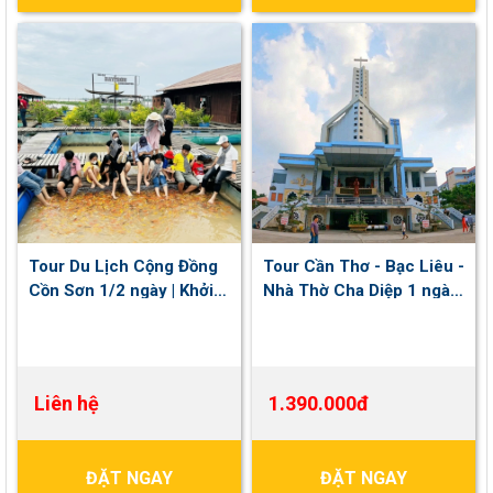
Tour Du Lịch Cộng Đồng
Tour Cần Thơ - Bạc Liêu -
Cồn Sơn 1/2 ngày | Khởi
Nhà Thờ Cha Diệp 1 ngày
hành hằng ngày
| Khởi hành Thứ 7 , Chủ
Nhật hàng tuần
Liên hệ
1.390.000đ
ĐẶT NGAY
ĐẶT NGAY