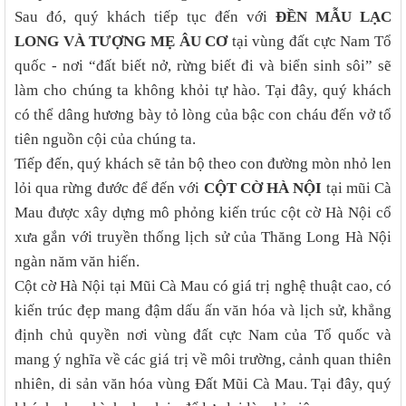
Sau đó, quý khách tiếp tục đến với
ĐỀN MẪU LẠC
LONG VÀ TƯỢNG MẸ ÂU CƠ
tại vùng đất cực Nam Tổ
quốc - nơi “đất biết nở, rừng biết đi và biển sinh sôi” sẽ
làm cho chúng ta không khỏi tự hào. Tại đây, quý khách
có thể dâng hương bày tỏ lòng của bậc con cháu đến vở tổ
tiên nguồn cội của chúng ta.
Tiếp đến, quý khách sẽ tản bộ theo con đường mòn nhỏ len
lỏi qua rừng đước để đến với
CỘT CỜ HÀ NỘI
tại mũi Cà
Mau được xây dựng mô phỏng kiến trúc cột cờ Hà Nội cổ
xưa gắn với truyền thống lịch sử của Thăng Long Hà Nội
ngàn năm văn hiến.
Cột cờ Hà Nội tại Mũi Cà Mau có giá trị nghệ thuật cao, có
kiến trúc đẹp mang đậm dấu ấn văn hóa và lịch sử, khẳng
định chủ quyền nơi vùng đất cực Nam của Tổ quốc và
mang ý nghĩa về các giá trị về môi trường, cảnh quan thiên
nhiên, di sản văn hóa vùng Đất Mũi Cà Mau. Tại đây, quý