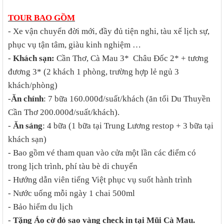
TOUR BAO GỒM
- Xe vận chuyển đời mới, đầy đủ tiện nghi, tàu xế lịch sự,
phục vụ tận tâm, giàu kinh nghiệm …
-
Khách sạn:
Cần Thơ, Cà Mau 3* Châu Đốc 2* + tương
đương 3* (2 khách 1 phòng, trường hợp lẻ ngủ 3
khách/phòng)
-
Ăn chính
: 7 bữa 160.000đ/suất/khách (ăn tối Du Thuyền
Cần Thơ 200.000đ/suất/khách).
-
Ăn sáng
: 4 bữa (1 bữa tại Trung Lương restop + 3 bữa tại
khách sạn)
- Bao gồm vé tham quan vào cửa một lần các điểm có
trong lịch trình, phí tàu bè di chuyển
- Hướng dẫn viên tiếng Việt phục vụ suốt hành trình
- Nước uống mỗi ngày 1 chai 500ml
- Bảo hiểm du lịch
-
Tặng Áo cờ đỏ sao vàng check in tại Mũi Cà Mau.