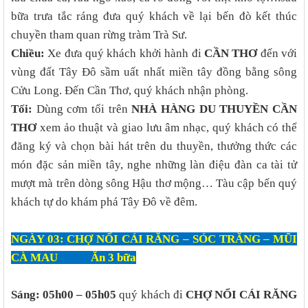
bữa trưa tắc ráng đưa quý khách về lại bến đò kết thúc
chuyền tham quan rừng tràm Trà Sư.
Chiều:
Xe đưa quý khách khởi hành đi
CẦN THƠ
đến với
vùng đất Tây Đô sầm uất nhất miền tây đồng bằng sông
Cửu Long. Đến Cần Thơ, quý khách nhận phòng.
Tối:
Dùng cơm tối trên
NHÀ HÀNG DU THUYỀN CẦN
THƠ
xem ảo thuật và giao lưu âm nhạc, quý khách có thể
đăng ký và chọn bài hát trên du thuyền, thưởng thức các
món đặc sản miền tây, nghe những làn điệu đàn ca tài tử
mượt mà trên dòng sông Hậu thơ mộng… Tàu cập bến quý
khách tự do khám phá Tây Đô về đêm.
NGÀY 03: CHỢ NỔI CÁI RĂNG – SÓC TRĂNG – MŨI
CÀ MAU Ăn 3 bữa
Sáng:
05h00 – 05h05
quý khách đi
CHỢ NỔI CÁI RĂNG