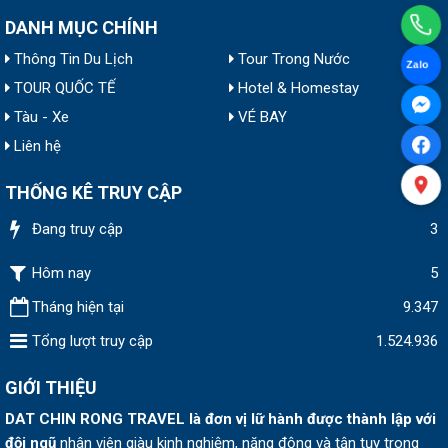
DANH MỤC CHÍNH
Thông Tin Du Lịch
Tour Trong Nước
Zalo
TOUR QUỐC TẾ
Hotel & Homestay
Tàu - Xe
VÉ BAY
Liên hệ
THỐNG KÊ TRUY CẬP
Đang truy cập
3
Hôm nay
5
Tháng hiện tại
9.347
Tổng lượt truy cập
1.524.936
GIỚI THIỆU
DAT CHIN RONG TRAVEL
là đơn vị lữ hành được thành lập v
ới
đội ngũ
nhân viên giàu kinh nghiệm, năng động và tận tụy trong