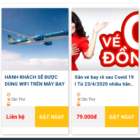
HÀNH KHÁCH SẼ ĐƯỢC
Săn vé bay rẻ sau Covid 19
DÙNG WIFI TRÊN MÁY BAY
I Từ 23/4/2020 nhiều hãng
Hàng không mở lại đường
bay nội địa và quốc tế
Cần Thơ
Cần Thơ
Liên hệ
79.000đ
ĐẶT NGAY
ĐẶT NGAY