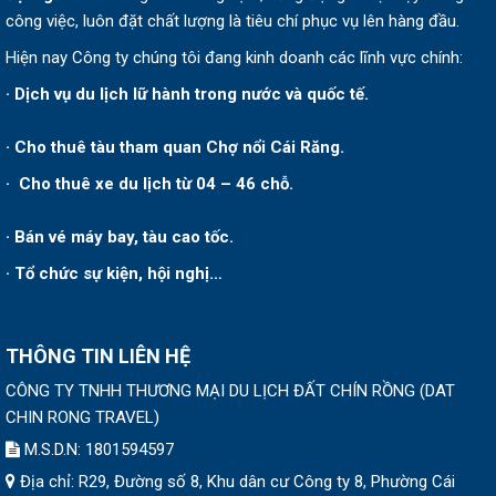
công việc, luôn đặt chất lượng là tiêu chí phục vụ lên hàng đầu.
Hiện nay Công ty chúng tôi đang kinh doanh các lĩnh vực chính:
· Dịch vụ du lịch lữ hành trong nước và quốc tế.
· Cho thuê tàu tham quan Chợ nổi Cái Răng.
· Cho thuê xe du lịch từ 04 – 46 chỗ.
· Bán vé máy bay, tàu cao tốc.
· Tổ chức sự kiện, hội nghị…
THÔNG TIN LIÊN HỆ
CÔNG TY TNHH THƯƠNG MẠI DU LỊCH ĐẤT CHÍN RỒNG
(
DAT
CHIN RONG TRAVEL
)
M.S.D.N: 1801594597
Địa chỉ:
R29, Đường số 8, Khu dân cư Công ty 8, Phường Cái