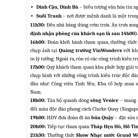
Dinh Cậu, Dinh Bà
– biểu tượng văn hóa tín n
Suối Tranh
–
nơi được mệnh danh là một trong
11h30:
Đến nhà hàng dùng cơm trưa. Ăn trưa xon
định nhận phòng của khách sạn là sau 14h00)
1
6
h00:
Đoàn khởi hành tham quan, thưởng thức 
chụp ảnh tại
Quảng trường VinWonders
với kh
in lý tưởng. Ngoài ra, còn có các công trình kiến tr
17h00:
Quý khách tham quan khu phức hợp giải t
chụp hình với những công trình kiến trúc độc đáo
đầu như: Công viên Tình Yêu; Khu tổ hợp mua s
Nam.
18h00:
Tản bộ quanh dòng
sông Venice
– mang 
đổi màu độc đáo phong cách Clarke Quay (Singap
19h00:
HDV đưa đoàn đi ăn
bún Quậy
– đặc sản 
20h00:
Tiếp tục t
ham quan
Tháp Hẹn Hò, Hồ Tì
21h30:
Thưởng thức
Show Nhạc nước Grand W