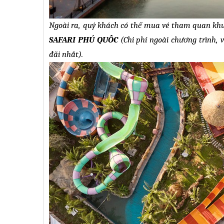
Ngoài ra,
q
uý khách có thể mua vé tham quan khu
SAFARI
PHÚ QUỐC
(
Chi phí ngoài chương trình, 
đãi nhất
)
.