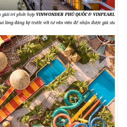
 giải trí phức hợp
VINWONDER
PHÚ QUỐC
&
VINPEARL
vui lòng đăng ký trước với tư vấn viên để nhận được giá ưu