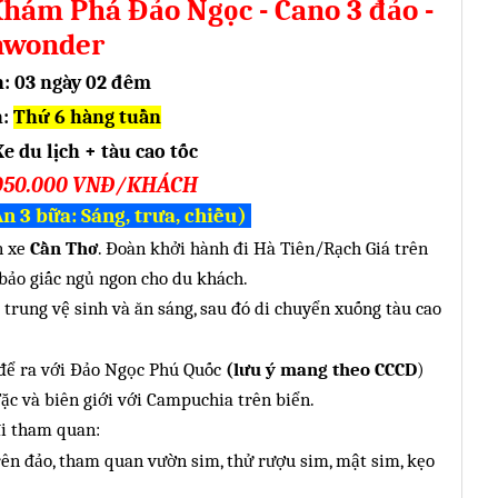
Khám Phá Đảo Ngọc - Cano 3 đảo -
nwonder
n: 03 ngày 02 đêm
h:
Thứ 6 hàng tuần
e du lịch + tàu cao tốc
.050.000 VNĐ/KHÁCH
 3 bữa: Sáng, trưa, chiều)
n xe
Cần Thơ
. Đoàn khởi hành đi Hà Tiên
/Rạch Giá
trên
 bảo giấc ngủ ngon cho du khách
.
p trung vệ sinh và ăn sáng, sau đó di chuyển xuống tàu cao
 để ra với Đảo Ngọc Phú Quốc
(lưu ý mang theo CCCD
)
Tặc và biên giới với Campuchia trên biển
.
i tham quan:
rên đảo, tham quan vườn sim, thử rượu sim, mật sim, kẹo