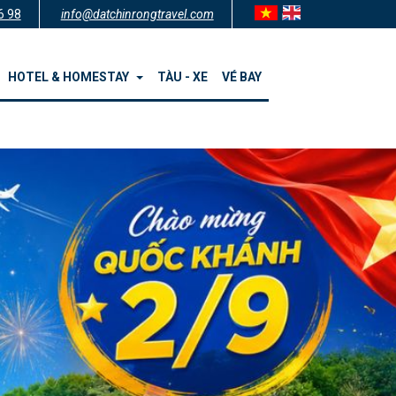
6 98
info@datchinrongtravel.com
HOTEL & HOMESTAY
TÀU - XE
VÉ BAY