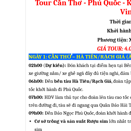
Tour Cần Thơ - Phú Quốc - 
Vi
Thời gia
Khởi hàn
Phương tiện: X
GIÁ TOUR: 4
NGÀY 1:
CẦN THƠ
– HÀ TIÊN
/RẠCH GIÁ (Ăn
02h00
(
Dự kiến)
:
Đón khách tại điểm hẹn tại Bế
xe giường
nằm
/ xe ghế ngã
đầy đủ tiện nghi, đảm
06h00:
Đến
bến tàu Hà Tiên
/Rạch Giá
, đoàn tậ
tốc khởi hành đi Phú Quốc
.
07h00:
HDV làm thủ tục cho đoàn lên tàu cao tốc
trên đường đi, tàu sẽ đi ngang qua Quần Đảo Hải 
09h00:
Đến Đảo Ngọc Phú Quốc, đoàn khởi hành đ
Cơ sở trồng và sản suất Rượu sim
lớn nhất t
sim