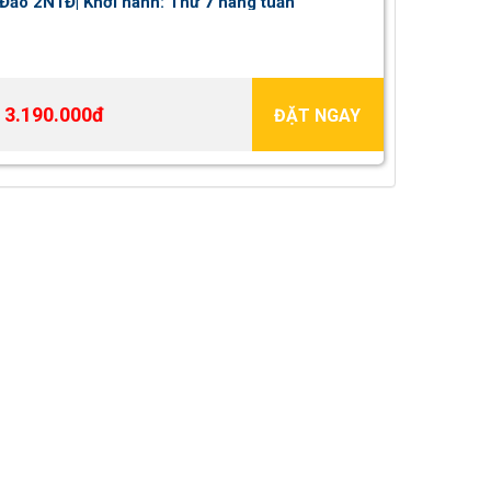
Đảo 2N1Đ| Khởi hành: Thứ 7 hàng tuần
3.190.000đ
ĐẶT NGAY