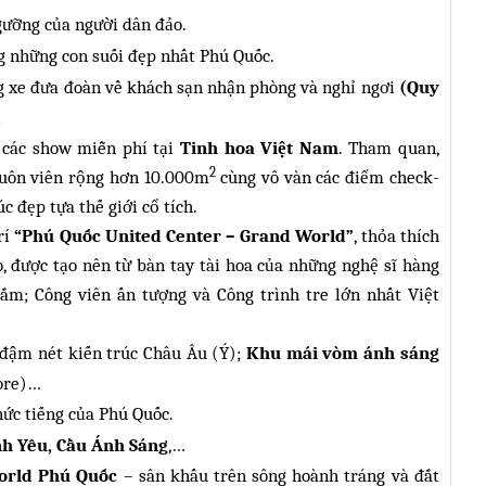
gưỡng của người dân đảo.
 những con suối đẹp nhất Phú Quốc.
g xe đưa đoàn về khách sạn nhận phòng và nghỉ ngơi
(Quy
.
các show miễn phí tại
Tinh hoa Việt Nam
.
T
ham quan,
2
uôn viên rộng hơn 10.000m
cùng vô vàn các điểm check-
úc đẹp tựa thế giới cổ tích.
rí
“Phú Quốc United Center – Grand World”
, thỏa thích
, được tạo nên từ bàn tay tài hoa của những nghệ sĩ hàng
ắm; Công viên ấn tượng và Công trình tre lớn nhất Việt
đậm nét kiến trúc Châu Âu (Ý);
Khu mái vòm ánh sáng
ore)…
nức tiếng của Phú Quốc.
nh Yêu, Cầu Ánh Sáng
,…
orld Phú Quốc
– sân khấu trên sông hoành tráng và đắt