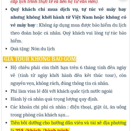
cấp lịch trình thực tế và liên hệ tư vấn viên)
.
Quý khách chỉ mua dịch vụ, tự túc vé máy bay
nhưng không khởi hành từ Việt Nam hoặc không có
vé máy bay
: Không áp dụng mua được bảo hiểm du lịch
theo đoàn hoặc cá nhân. Quý khách vui lòng tự túc bảo
hiểm.
Quà tặng: Nón du lịch
GIÁ
TOUR KHÔNG BAO GỒM
Hộ chiếu phải còn thời hạn trên 6 tháng tính đến ngày
về (tính từ ngày khởi hành đến kết thúc tour), còn
nguyên vẹn, không rách, đúng thông tin cá nhân.
Phí làm visa lẻ đối với khách quốc tịch nước ngoài
Hành lý cá nhân quá trọng lượng quy định.
Các khoản chi phí cá nhân : điện thoại, giặt ủi, ăn uống
trong phòng của khách sạn…
Tiền bồi dưỡng cho hướng dẫn viên và tài xế địa phương
là
25
$ /khách /hành trình
.