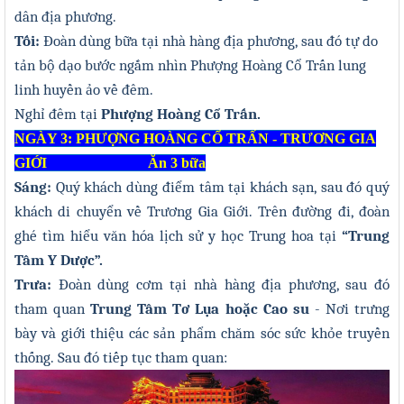
dân địa phương.
T
ối:
Đoàn dùng bữa tại nhà hàng địa phương, sau đó tự do
tản bộ dạo bước ngắm nhìn Phượng Hoàng Cổ Trấn lung
linh huyền ảo về đêm.
Ngh
ỉ đêm tại
Phượng Hoàng Cổ Trấn.
NGÀY 3: PHƯỢNG HOÀNG CỔ TRẤN - TRƯƠNG GIA
GIỚI Ăn 3 bữa
Sáng:
Quý khách dùng
điểm tâm
tại khách sạn, sau đó
quý
khách di chuyển v
ề Trương Gia Giới. Trên đường đi, đoàn
ghé tìm hiểu văn hóa lịch sử y học Trung hoa tại
“Trung
Tâm Y Dược”.
Trưa:
Đoàn dùng cơm tại nhà hàng địa phương, sau đó
tham quan
Trung Tâm Tơ Lụa hoặc Cao su
- Nơi trưng
bày và giới thiệu các sản phẩm chăm sóc sức khỏe truyền
thống. Sau đó tiếp tục tham quan: