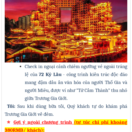
Check in ngoại cảnh chiêm ngưỡng vẻ ngoài tráng
lệ của
72 Kỳ Lầu
- công trình kiến trúc độc đáo
mang đậm dấu ấn văn hóa của người Thổ Gia và
người Miêu, được ví như “Tử Cấm Thành” thu nhỏ
giữa Trương Gia Giới.
Tối:
Sau khi dùng bữa tối, Quý khách tự do khám phá
Trương Gia Giới về đêm.
⭐
Gợi ý ngoài chương trình
(tự túc chi phí khoảng
380RMB/ khách):