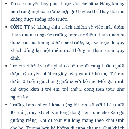
Do các chuyến bay phụ thuộc vào các hãng Hàng không
nên trong một số trường hợp giờ bay có thể thay đổi mà
không được thông báo trước.
CÔNG TY
sẽ không chịu trách nhiệm về việc mất điểm
tham quan trong các trường hợp: các điểm tham quan bị
đóng cửa mà không được báo trước, kẹt xe hoặc do quý
khách dừng lại một điểm quá thời gian tham quan quy
định.
Trẻ em dưới 15 tuổi phải có bố mẹ đi cùng hoặc người
được uỷ quyền phải có giấy uỷ quyền từ bố mẹ. Trẻ em
dưới 10 tuổi ngủ chung giường với bố mẹ. Mỗi gia đình
chỉ được kèm 1 trẻ em, trẻ thứ 2 đóng tiền tour như
người lớn
Trường hợp chỉ có 1 khách (người lớn) đi với 1 bé (dưới
10 tuổi), quý khách vui lòng đóng tiền tour cho Bé ngủ
giường riêng. Khi đi tour vui lòng mang theo khai sinh
cho bé. Trường hợp bé không đi cùng cha mẹ, Quý khách