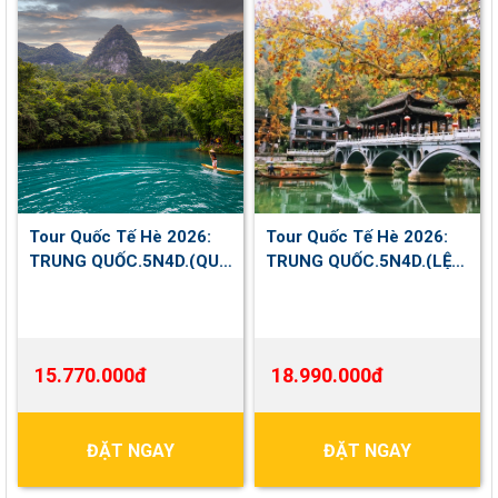
Tour Quốc Tế Hè 2026:
Tour Quốc Tế Hè 2026:
TRUNG QUỐC.5N4D.(QUÝ
TRUNG QUỐC.5N4D.(LỆ
CHÂU - TÂY GIANG -
GIANG - SHANGRILA) NO
TIỂU THẤT KHỔNG - CỔ
SHOPPING
TRẤN HẠ TY)
15.770.000đ
18.990.000đ
ĐẶT NGAY
ĐẶT NGAY