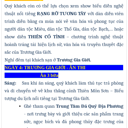
Quý khách còn có thể lựa chọn xem show biểu diễn nghệ
thuật nổi tiếng
RẠNG RỠ TƯƠNG TÂY
với dàn diễn viên
trình diễn bằng ca múa nói về văn hóa và phong tục của
người dân tộc Miêu, dân tộc Thổ Gia, dân tộc Bạch,… hoặc
show diễn
THIÊN CỔ TÌNH
– chương trình nghệ thuật
hoành tráng tái hiện lịch sử, văn hóa và truyền thuyết đặc
sắc của Trương Gia Giới.
Nghỉ đêm tại khách sạn ở
Trương Gia Giới.
NGÀY 4: TRƯƠNG GIA GIỚI - ÂN THI
Ăn 3 bữa
Sáng:
Sau khi ăn sáng, quý khách
làm thủ tục trả phòng
và di chuyển về về khu thắng cảnh Thiên Môn Sơn – Biểu
tượng du lịch nổi tiếng tại Trương Gia Giới
.
G
hé tham quan
Trung Tâm Đá Quý Địa Phương
- nơi trưng bày và giới thiệu các sản phẩm trang
sức, ngọc bích và đá phong thủy đặc trưng của