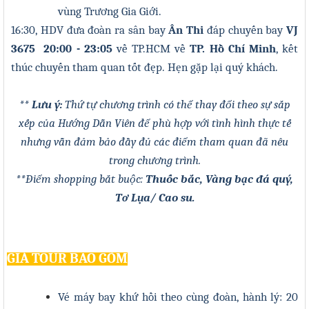
vùng Trương Gia Giới.
16:30
, HDV đưa đoàn ra sân bay
Ân Thi
đáp chuyến bay
VJ
3675 20
:
00 - 23
:
05
về TP.HCM
về
TP. Hồ Chí Minh
, kết
thúc chuyến tham quan tốt đẹp. Hẹn gặp lại quý khách.
** Lưu ý:
Thứ tự chương trình có thể thay đổi theo sự sắp
xếp của Hướng Dẫn Viên để phù hợp với tình hình thực tế
nhưng vẫn đảm bảo đầy đủ các điểm tham quan đã nêu
trong chương trình.
**
Điểm shopping bắt buộc:
Thuốc bắc, Vàng bạc đá quý,
Tơ Lụa
/ Cao su.
GIÁ TOUR BAO GỒM
Vé máy bay khứ hồi theo cùng đoàn, hành lý: 20