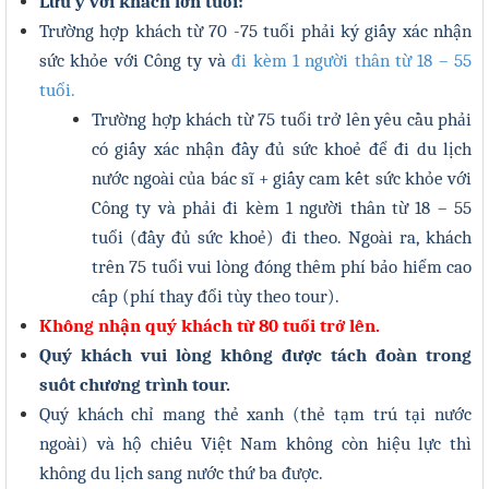
Lưu ý với khách lớn tuổi:
Trường hợp khách từ 70 -75 tuổi phải ký giấy xác nhận
sức khỏe
với Công ty
và
đi kèm 1 người thân từ 18 – 55
tuổi.
Trường hợp khách từ
75 tuổi trở lên
yêu cầu phải
có giấy xác nhận đầy đủ sức khoẻ để đi du lịch
nước ngoài của bác sĩ + giấy cam kết sức khỏe với
Công ty và phải
đi kèm 1 người thân từ 18 – 55
tuổi
(đầy đủ sức khoẻ) đi theo. Ngoài ra, khách
trên 75 tuổi vui lòng đóng thêm phí bảo hiểm cao
cấp (phí thay đổi tùy theo tour).
Không nhận quý khách từ 80 tuổi trở lên.
Quý khách vui lòng không được tách đoàn trong
suốt chương trình tour.
Quý khách chỉ mang thẻ xanh (thẻ tạm trú tại nước
ngoài) và hộ chiếu Việt Nam không còn hiệu lực thì
không du lịch sang nước thứ ba được.