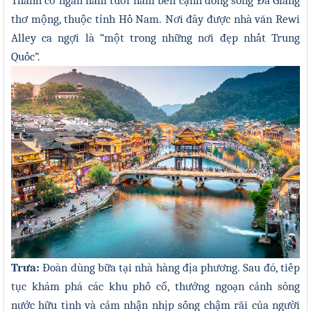
Thành cổ ngàn năm tuổi nằm bên cạnh dòng sông Đà Giang
thơ mộng, thuộc tỉnh Hồ Nam. Nơi đây được nhà văn Rewi
Alley ca ngợi là “một trong những nơi đẹp nhất Trung
Quốc”
.
Tr
ưa:
Đoàn dùng bữa tại nhà hàng địa phương. Sau đó, tiếp
tục khám phá các khu phố cổ, thưởng ngoạn cảnh sông
nước hữu tình và cảm nhận nhịp sống chậm rãi của người