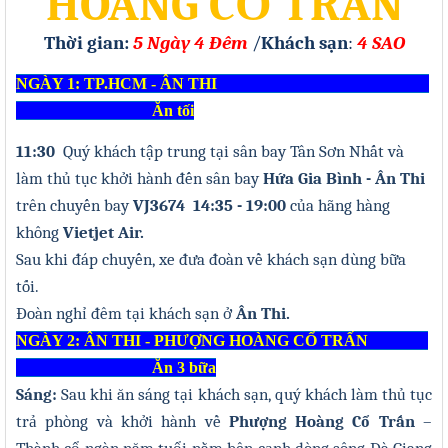
HOÀNG CỔ TRẤN
Thời gian:
5
Ngày
4
Đêm
/
Khách sạn
:
4 SAO
NGÀY 1: TP.HCM - ÂN THI
Ăn tối
11:30
Quý khách tập trung tại sân bay Tân Sơn Nhất và
làm thủ tục khởi hành đến sân bay
Hứa Gia Bình - Ân Thi
trên chuyến bay
VJ3674 14
:
35 - 19
:
00
của hãng hàng
không
Vietjet Air.
Sau khi đáp chuyến, xe đưa đoàn về khách sạn dùng bữa
tối
.
Đoàn
nghỉ đêm tại khách sạn ở
Ân Thi.
NGÀY 2: ÂN THI - PHƯỢNG HOÀNG CỔ TRẤN
Ăn 3 bữa
Sáng:
Sau khi ăn sáng tại khách sạn, quý khách làm thủ tục
trả phòng và khởi hành
về
Phượng Hoàng Cổ Trấn
–