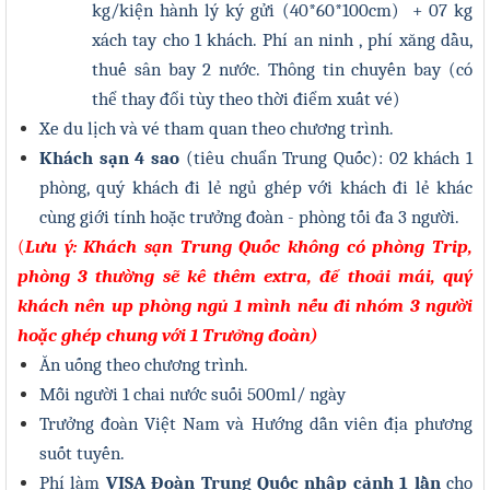
kg/kiện hành lý ký gửi (40*60*100cm) + 07 kg
xách tay cho 1 khách. Phí an ninh , phí xăng dầu,
thuế sân bay 2 nước.
Thông tin chuyến bay (có
thể thay đổi tùy theo thời điểm xuất vé)
Xe du lịch và vé tham quan theo chương trình.
Khách sạn 4 sao
(tiêu chuẩn Trung Quốc): 02 khách 1
phòng, quý khách đi lẻ ngủ ghép với khách đi lẻ khác
cùng giới tính hoặc trưởng đoàn - phòng tối đa 3 người.
(
Lưu ý: Khách sạn Trung Quốc không có phòng Trip,
phòng 3 thường sẽ kê thêm extra, để thoải mái, quý
khách nên up phòng ngủ 1 mình nếu đi nhóm 3 người
hoặc ghép chung với 1 Trưởng đoàn)
Ăn uống theo chương trình.
Mỗi người 1 chai nước suối 500ml
/ ngày
Trưởng đoàn Việt Nam và Hướng dẫn viên địa phương
suốt tuyến.
Phí làm
VISA Đoàn Trung Quốc
nhập cảnh 1 lần
cho