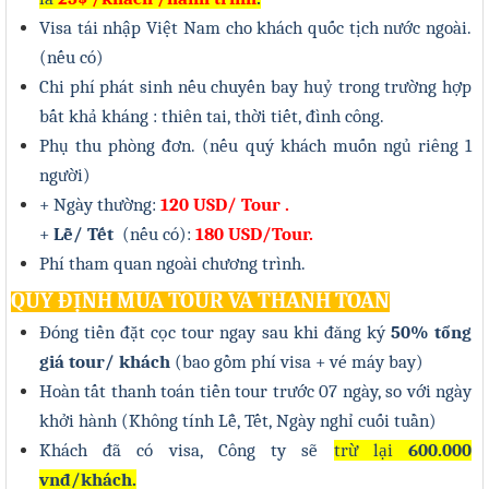
Visa tái nhập Việt Nam cho khách quốc tịch nước ngoài.
(nếu có)
Chi phí phát sinh nếu chuyến bay huỷ trong trường hợp
bất khả kháng : thiên tai, thời tiết, đình công.
Phụ thu phòng đơn. (nếu quý khách muốn ngủ riêng 1
người)
+ Ngày thường:
1
2
0 USD/ Tour .
+
Lễ/ Tết
(nếu có):
180 USD/Tour.
Phí tham quan ngoài chương trình.
QUY ĐỊNH MUA TOUR VÀ THANH TOÁN
Đóng tiền đặt cọc tour ngay sau khi đăng ký
50% tổng
giá tour/ khách
(bao gồm phí visa + vé máy bay)
Hoàn tất thanh toán tiền tour trước 07 ngày, so với ngày
khởi hành (Không tính Lễ, Tết
, Ngày nghỉ cuối tuần
)
Khách đã có visa, Công ty sẽ
trừ lại
600.000
vnđ/khách.