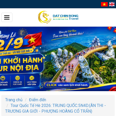
Trang chủ
Điểm đến
Tour Quốc Tế Hè 2026: TRUNG QUỐC.5N4D.(ÂN THI -
TRƯƠNG GIA GIỚI - PHƯỢNG HOÀNG CỔ TRẤN)