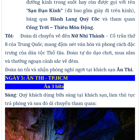
đường kính trong suốt hay còn được gọi với tên
“
Sạn Đạo Kính”
(đã bao gồm giày đi trên kính),
băng qua
Hành Lang Quỷ Cốc
và tham quan
Cổng Trời – Thiên Môn Động
.
Tối
:
Đoàn di chuyển về đến
Nữ Nhi Thành
– Cổ trấn thứ
8 của Trung Quốc, mang đậm nét văn hóa và phong cách đặc
trưng của dân tộc Thổ Gia. Đoàn tự do dạo chơi, mua sắm
và thưởng ngoạn cảnh sắc về đêm
.
Đoàn ăn tối và nhận phòng nghỉ ngơi tại khách sạn
Ân Thi.
NGÀY 5: ÂN THI - TP.HCM
Ăn 3 bữa
Sáng
: Quý khách dùng bữa sáng tại khách sạn
, làm thủ tục
trả phòng và sau đó di chuyển tham quan: