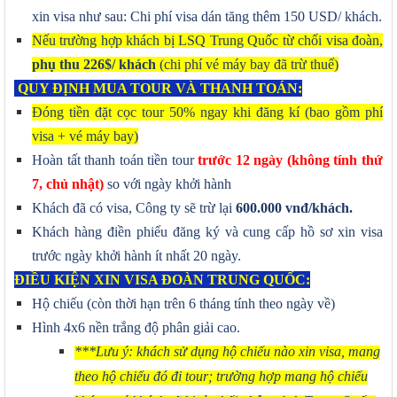
xin visa như sau: Chi phí visa dán tăng thêm 150 USD/ khách.
Nếu trường hợp khách bị LSQ Trung Quốc từ chối visa đoàn,
phụ thu 226$/ khách
(chi phí vé máy bay đã trừ thuế)
QUY ĐỊNH MUA TOUR VÀ THANH TOÁN:
Đóng tiền đặt cọc tour 50% ngay khi đăng kí (bao gồm phí
visa + vé máy bay)
Hoàn tất thanh toán tiền tour
trước
12
ngày (không tính thứ
7, chủ nhật)
so với ngày khởi hành
Khách đã có visa, Công ty sẽ trừ lại
6
00.000 vnđ/khách.
Khách hàng điền phiếu đăng ký và cung cấp hồ sơ xin visa
trước ngày khởi hành ít nhất 20 ngày.
ĐIỀU KIỆN XIN VISA ĐOÀN TRUNG QUỐC:
Hộ chiếu (còn thời hạn trên 6 tháng tính theo ngày về)
Hình 4x6 nền trắng độ phân giải cao.
***Lưu ý: khách sử dụng hộ chiếu nào xin visa, mang
theo hộ chiếu đó đi tour; trường hợp mang hộ chiếu