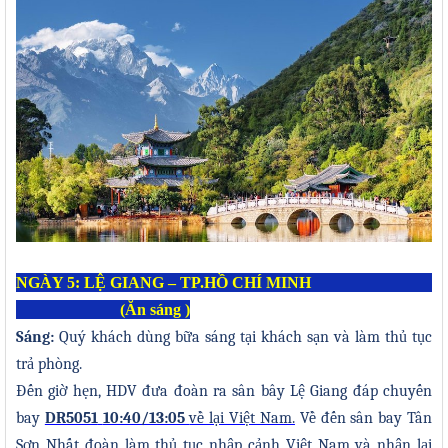
N
GÀY
5:
LỆ GIANG
– TP.HỒ CHÍ MINH
(Ăn sáng
)
Sáng:
Quý khách dùng bữa sáng tại khách sạn và làm thủ tục
trả phòng.
Đến giờ hẹn, HDV đưa đoàn ra
sân bây
Lệ Giang
đáp chuyến
bay
DR5051
10:40/13:05
về lại Việt Nam.
Về đến sân bay
Tân
Sơn Nhất
đoàn làm thủ tục nhập cảnh Việt Nam và nhận lại