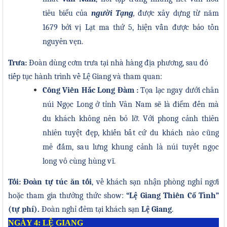
tiêu biểu của
người Tạng
,
được xây dựng từ năm
1679 bởi vị Lạt ma thứ 5, hiện vẫn được bảo tồn
nguyên vẹn.
Trưa:
Đoàn dùng cơm trưa tại nhà hàng địa phương, sau đó
tiếp tục hành trình về Lệ Giang và tham quan:
Công Viên Hắc Long Đàm :
Tọa lạc ngay dưới chân
núi Ngọc Long ở tỉnh Vân Nam sẽ là điểm đến mà
du khách không nên bỏ lỡ. Với phong cảnh thiên
nhiên tuyệt đẹp, khiến
bất cứ du khách nào cũng
mê đắm, sau lưng khung cảnh là núi tuyết ngọc
long vô cùng hùng vĩ.
Tối:
Đoàn tự túc ăn tối
, về khách sạn nhận phòng nghỉ ngơi
hoặc tham gia thưởng thức show:
“Lệ Giang Thiên Cổ Tình”
(tự phí).
Đoàn n
g
hỉ đêm tại khách sạn
Lệ Giang
.
N
GÀY
4: L
Ệ
GIANG