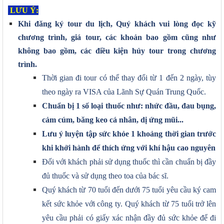
LƯU Ý:
Khi đăng ký tour du lịch, Quý khách vui lòng đọc kỹ
chương trình, giá tour, các khoản bao gồm cũng như
không bao gồm, các điều kiện hủy tour trong chương
trình.
Thời gian đi tour có thể thay đổi từ 1 đến 2 ngày, tùy
theo ngày ra VISA của Lãnh Sự Quán Trung Quốc.
C
huẩn bị 1 số loại thuốc như: nhức đầu, đau bụng,
cảm cúm, băng keo cá nhân, dị ứng mũi...
L
ưu ý luyện tập sức khỏe 1 khoảng thời gian trước
khi khởi hành để thích ứng với khí hậu cao
nguyên
Đối với khách phải sử dụng thuốc thì cần chuẩn bị đầy
đủ thuốc và sử dụng theo toa của bác sĩ.
Quý khách từ 70 tuổi đến dưới 75 tuổi yêu cầu ký cam
kết sức khỏe với công ty. Quý khách từ 75
tuổi trở lên
yêu cầu phải có giấy xác nhận đầy đủ sức khỏe để đi