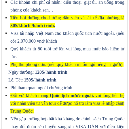
Các khoản chi phí cá nhân: điện thoại, giặt ủi, ăn uống trong
phòng của khách sạn…
Tiền bồi dưỡng cho hướng dẫn viên và tài xế địa phương là
30$/khách /hành trình.
Visa tái nhập Việt Nam cho khách quốc tịch nước ngoài. (nếu
có) 2.070.000 vnđ/ khách
Quý khách từ 80 tuổi trở lên vui lòng mua mức bảo hiểm tự
túc.
Phụ thu phòng
đơn.
(
n
ếu
quý khách muốn ngủ riêng 1 người
):
+ Ngày thường:
120$/
h
ành
t
rình
+ Lễ, Tết:
150$/ hành trình
Phí tham quan ngoài chương trình.
Đối với khách mang
Quốc tịch nước ngoài,
vui lòng liên hệ
với nhân viên tư vấn tour để được hỗ trợ làm visa lẻ nhập cảnh
Trung Quốc.
Nếu gặp trường hợp bất khả kháng do chính sách Trung Quốc
thay đổi đoàn sẽ chuyển sang xin VISA DÁN với điều kiện