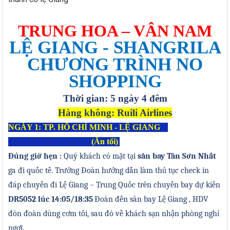
TRUNG HOA – VÂN NAM
LỆ GIANG - SHANGRILA
CHƯƠNG TRÌNH NO
SHOPPING
Thời gian:
5
ngày
4
đêm
Hàng không: Ruili Airlines
NGÀY 1:
TP. HỒ CHÍ MINH
-
LỆ GIANG
(Ăn tối)
Đ
úng giờ hẹn
:
Quý khách có mặt tại
sân bay
Tân Sơn Nhất
ga đi quốc tế. Trưởng Đoàn hướng dẫn làm thủ tục check in
đáp chuyến đi
Lệ Giang
– Trung Quốc trên chuyến bay dự kiến
DR5052
lúc
14:05/18:35
Đoàn đến sân bay
Lệ Giang
, HDV
đón đoàn
dùng cơm tối, sau
đ
ó về khách sạn nhận phòng nghỉ
ngơi.