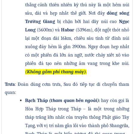
thẳng cảnh thiên nhiên kỳ thú này là một hẻm núi
sâu, dài và hẹp nhất thế giới. Nơi đây
dòng sông
Trường Giang
bị chặn bởi hai dãy núi cao
Ngọc
Long
(5600m) và
Habar
(5396m), đột ngột thót nhỏ
lại một đoạn dài 16km, chiều sâu tính từ đỉnh núi
xuống đáy hẻm là gần 3900m. Ngay đoạn hẹp nhất
có một phiến đá lớn án ngữ, nước chảy xiết xô vào
phiến đá tạo nên những âm vang trong khe núi.
(
Không gồm phí thang máy)
.
Trưa
:
Đ
oàn dùng cơm trưa,
Sau đó tiếp tục di chuyển tham
quan:
Bạch Tháp
(tham quan bên ngoài):
hay còn gọi là
Hòa Hợp Tháp trong Tháp – là một trong những
tháp trắng lớn nhất của truyền thống Phật giáo Tây
Tạng, với vị trí nằm gần lối vào thành phố Shangrila,
Bạch Tháp là một biểu tượng đô thị quan trọng –