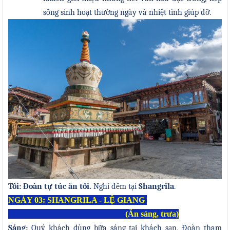
sống sinh hoạt thường ngày và nhiệt tình giúp đỡ.
Tối:
Đ
oàn tự túc
ă
n t
ố
i.
Nghỉ đêm tại
Shangrila
.
NGÀY 03: SHANGRILA
-
LỆ GIANG
(Ăn sáng, trưa)
Sáng:
Quý
k
hách dùng bữa sáng tại khách sạn, Đoàn tham