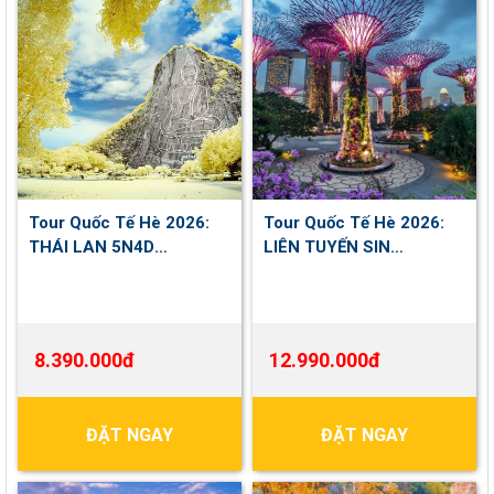
Tour Quốc Tế Hè 2026:
Tour Quốc Tế Hè 2026:
THÁI LAN 5N4D
LIÊN TUYẾN SIN
(BANGKOK - PATTAYA)
MÃ.5N4D.(SINGAPORE -
MALAYSIA)
8.390.000đ
12.990.000đ
ĐẶT NGAY
ĐẶT NGAY