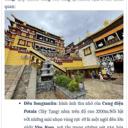
quan:
Đền Songzanlin
:
hình ảnh thu nhỏ của
Cung điện
Potala
(Tây Tạng) nằm trên độ cao 3200m.Nổi bật
với những mái nhọn vàng rực rỡ là một ngôi đền lớn
nhất
Vân Nam
, nơi tập trung những nét văn hóa