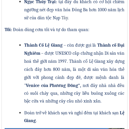
Ngọc Thủy Trại:
tại
đây du khách có cơ hội chiêm
ngưỡng nét đẹp văn hóa Đông Ba hơn 1000 năm lịch
sử của dân tộc Nạp
Tây
.
Tối:
Đ
oàn dùng
cơm t
ố
i và tự do tham quan:
Thành Cổ Lệ Giang
– còn được gọi là
Thành cổ Đại
Nghiêm
– được UNESCO cấp chứng nhận Di sản văn
hoá thế giới năm 1997. Thành cổ Lệ Giang xây dựng
cách đây hơn 800 năm, là một di sản văn hóa thế
giới với phong cảnh
đẹp đẽ, được mệnh danh là
"
Venice của Phương Đông",
nơi đây nhà nhà đều
có suối chảy qua, những cây liễu buông xuống các
bậc cửa và những cây cầu nhỏ xinh xắn.
Đoàn
trở về khách sạn và
nghỉ đ
ê
m tại khách sạn
Lệ
Giang
.