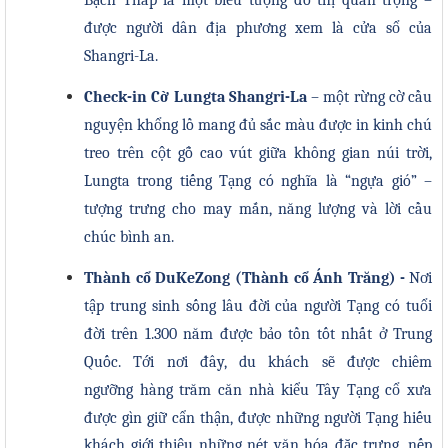
được người dân địa phương xem là cửa sổ của
Shangri-La.
Check-in Cờ Lungta Shangri-La
– một rừng cờ cầu
nguyện khổng lồ mang đủ sắc màu được in kinh chú
treo trên cột gỗ cao vút giữa không gian núi trời,
Lungta trong tiếng Tạng có nghĩa là “ngựa gió” –
tượng trưng cho may mắn, năng lượng và lời cầu
chúc bình an.
Thành cổ DuKeZong (Thành cổ Ánh Trăng) -
Nơi
tập trung sinh sống lâu đời của người Tạng có tuổi
đời trên 1.300 năm được bảo tồn tốt nhất ở Trung
Quốc. Tới nơi đây, du khách sẽ
được chiêm
ngưỡng
hàng trăm căn nhà kiểu Tây Tạng cổ xưa
được gìn giữ cẩn thận, được những người Tạng hiếu
khách giới thiệu những nét văn hóa đặc trưng, nếp