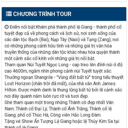
CHƯƠNG TRÌNH TOUR
Điểm nổi bật:Khám phá thành phố lệ Giang - thành phố cổ
tuyệt đẹp cả về phong cách và lịch sử, nơi sinh sống của
các dân tộc Bạch (Bai), Nạp Tây (Naxi) và Tạng (Zang); nơi
có những phong cảnh hữu tình và những giá trị văn hóa
truyền thống của những dân tộc khác nhau hòa quyện thành
một cảnh sắc cổ kính với những giá trị nối bật.
Tham quan Núi Tuyết Ngọc Long - cap treo lên đỉnh núi ở độ
cao 4600m, ngắm nhìn phong cảnh núi Tuyết tuyệt sắc.
Thưởng ngoạn Shangrila - "Vùng đất bất tử" trong tiểu thuyết
Lost Horizon (chân trời đã mất), của nhà văn Anh James
Hilton. Được mệnh danh là thung lũng bất tử bởi lẽ cảnh sắc
nơi đây quanh năm luôn rực rỡ và tươi đẹp.
Ghé tham quan một trong những Thành cô đẹp nhất Vân
Nam: Thành cổ Đại Lý, Thành cổ Ánh Trăng, Thành cổ lệ
Giang. phố cố Thúc Hà, Công viên Hắc Long Đàm.
Tặng vé Show Ấn Tượng Lệ Giang hoặc lệ Thủy Kim Sa tại
thành cổ lệ Giang