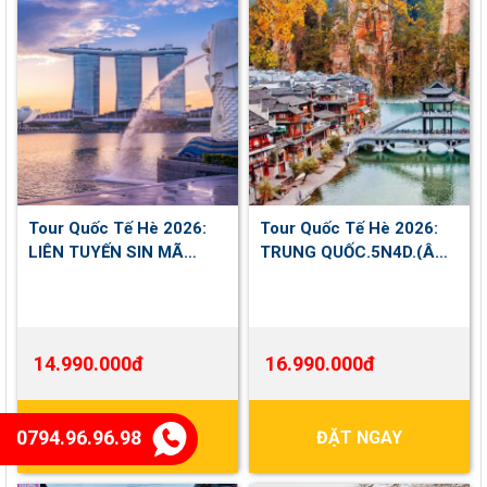
Tour Quốc Tế Hè 2026:
Tour Quốc Tế Hè 2026:
LIÊN TUYẾN SIN MÃ
TRUNG QUỐC.5N4D.(ÂN
INDO.6N5D.(SINGAPORE
THI - TRƯƠNG GIA GIỚI -
- INDONESIA -
PHƯỢNG HOÀNG CỔ
MALAYSIA)
TRẤN)
14.990.000đ
16.990.000đ
0794.96.96.98
ĐẶT NGAY
ĐẶT NGAY