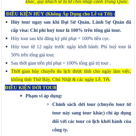
khác, quý khách sẽ bị từ chối nhập cảnh Trung Quốc.
ĐIỀU KIỆN HỦY
(Không Áp Dụng cho Lễ và Tết) :
Hủy tour ngay sau khi Đại Sứ Quán, Lãnh Sự Quán đã
cấp visa: Chi phí huỷ tour là 100% trên tổng giá tour.
Hủy tour sau khi đăng ký phí phạt = 100% tiền cọc.
Hủy tour từ 12 ngày trước ngày khởi hành: Phí huỷ tour là
50% trên tổng giá tour.
Sau thời gian trên phí phạt = 100% tổng giá trị tour .
Thời gian hủy chuyến du lịch được tính cho ngày làm việc,
không tính Thứ Bảy, Chủ Nhật & các ngày Lễ, Tết.
ĐIỀU KIỆN DỜI TOUR
Phạm vi áp dụng:
Chính sách dời tour (chuyển tour từ
tour này sang tour khác) chỉ áp dụng
đối với các tour có lịch khởi hành của
công ty.