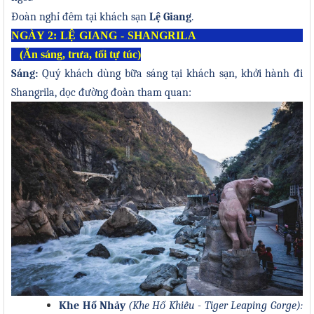
Đoàn nghỉ đêm tại
khách sạn
L
ệ
Giang
.
N
GÀY
2:
L
Ệ
GIANG
- SHANGRILA
(Ăn sáng, trưa, tối tự túc)
Sáng:
Quý khách dùng bữa sáng tại khách sạn
, khởi hành
đ
i
Shangrila, d
ọ
c
đ
ường
đ
oàn tham quan:
Khe Hổ Nhảy
(
Khe Hổ Khiêu
-
Tiger Leaping Gorge):