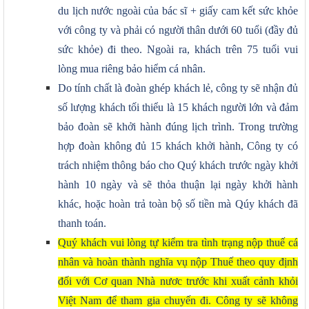
du lịch nước ngoài của bác sĩ + giấy cam kết sức khỏe
với công ty và phải có người thân dưới 60 tuổi (đầy đủ
sức khỏe) đi theo. Ngoài ra, khách trên 75 tuổi vui
lòng mua riêng bảo hiểm cá nhân.
Do tính chất là đoàn ghép khách lẻ, công ty sẽ nhận đủ
số lượng khách tối thiểu là 15 khách người lớn và đảm
bảo đoàn sẽ khởi hành đúng lịch trình. Trong trường
hợp đoàn không đủ 15 khách khởi hành, Công ty có
trách nhiệm thông báo cho Quý khách trước ngày khởi
hành 10 ngày và sẽ thỏa thuận lại ngày khởi hành
khác, hoặc hoàn trả toàn bộ số tiền mà Qúy khách đã
thanh toán.
Quý khách vui lòng tự kiểm tra tình trạng nộp thuế cá
nhân và hoàn thành nghĩa vụ nộp Thuế theo quy định
đối với Cơ quan Nhà nươc trước khi xuất cảnh khỏi
Việt Nam để tham gia chuyến đi. Công ty sẽ không