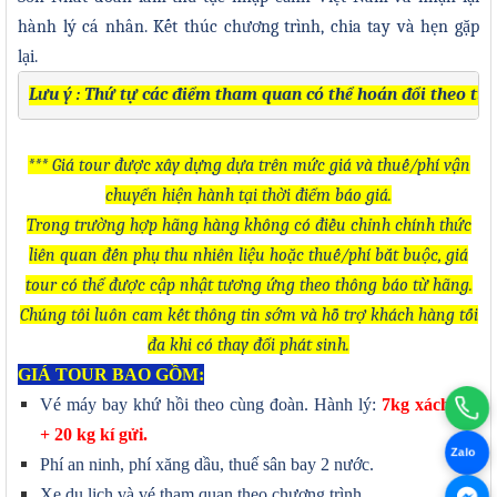
hành lý cá nhân. Kết thúc chương trình, chia tay và hẹn gặp
lại.
Lưu ý : Thứ tự các điểm tham quan có thể hoán đổi theo tì
*** Giá tour được xây dựng dựa trên mức giá và thuế/phí vận
chuyển hiện hành tại thời điểm báo giá.
Trong trường hợp hãng hàng không có điều chỉnh chính thức
liên quan đến phụ thu nhiên liệu hoặc thuế/phí bắt buộc, giá
tour có thể được cập nhật tương ứng theo thông báo từ hãng.
Chúng tôi luôn cam kết thông tin sớm và hỗ trợ khách hàng tối
đa khi có thay đổi phát sinh.
GIÁ TOUR BAO GỒM:
Vé máy bay khứ hồi theo cùng đoàn. Hành lý:
7kg xách tay
+
20
kg kí gửi.
Zalo
Phí an ninh, phí xăng dầu, thuế sân bay 2 nước.
Xe du lịch và vé tham quan theo chương trình.