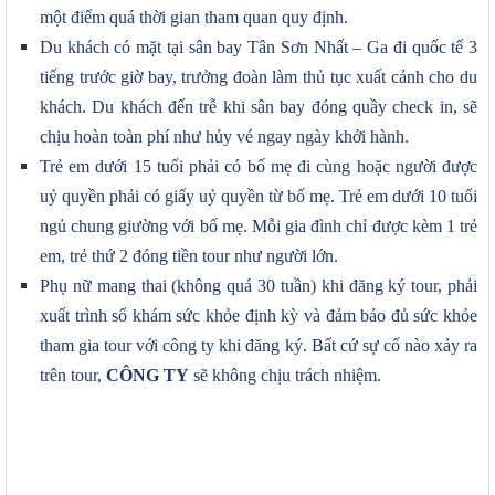
một điểm quá thời gian tham quan quy định.
Du khách có mặt tại sân bay Tân Sơn Nhất – Ga đi quốc tế 3
tiếng trước giờ bay, trưởng đoàn làm thủ tục xuất cảnh cho du
khách. Du khách đến trễ khi sân bay đóng quầy check in, sẽ
chịu hoàn toàn phí như hủy vé ngay ngày khởi hành.
Trẻ em dưới 15 tuổi phải có bố mẹ đi cùng hoặc người được
uỷ quyền phải có giấy uỷ quyền từ bố
mẹ. Trẻ em dưới 1
0
tuổi
ngủ chung giường với bố mẹ. Mỗi gia đình chỉ được kèm 1 trẻ
em, trẻ thứ 2 đóng tiền tour như người lớn
.
Phụ nữ mang thai (không quá 30 tuần) khi đăng ký tour, phải
xuất trình sổ khám sức khỏe định kỳ và đảm bảo đủ sức khỏe
tham gia tour với công ty khi đăng ký. Bất cứ sự cố nào xảy ra
trên tour,
CÔNG TY
sẽ không chịu trách nhiệm.