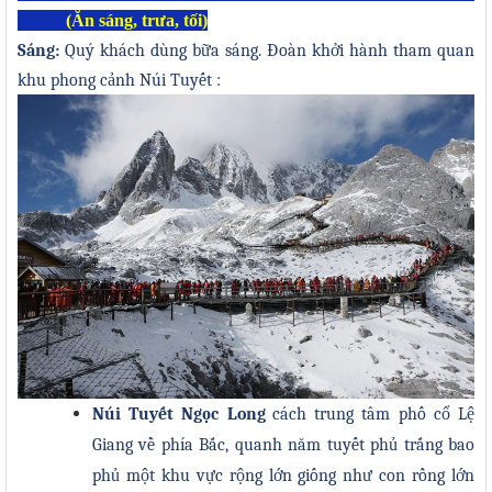
(Ăn sáng
, trưa
, tối
)
Sáng:
Quý khách dùng bữa sáng. Đoàn khởi hành
tham quan
khu phong cảnh Núi Tuyết
:
Núi Tuyết Ngọc Long
cách trung tâm phố cổ Lệ
Giang về phía Bắc, quanh năm tuyết phủ trắng bao
phủ một khu vực rộng lớn giống như con rồng
lớn