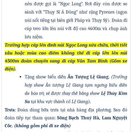
nên được gọi là “Ngọc Long”. Nơi đây còn được so
sánh với “Thụy Sĩ Á Đông” như rặng
Pyrenes (ngọn
núi nổi tiếng tại biên giới Pháp và Thụy Sỹ). Đoàn đi
cáp treo lớn lên núi với độ cao 4600m và chụp ảnh
lưu niệm.
Trường hợp cáp lên đỉnh núi Ngọc Long sửa chữa, thời tiết
xấu hoặc mùa cao điểm không thể đi cáp
lớn lên núi
4500m đoàn chuyển sang đi cáp Vân Tam Bình
(Gồm xe
điện)
.
Tặng show biểu diễn
Ấn Tượng Lệ Giang.
(Trường
hợp show Ấn tượng Lệ Giang tạm ngưng biểu diễn
do bảo trì; sẽ được thay thế bằng show
Lệ Thủy Kim
Sa
tại khu vực thành cổ Lệ Giang
)
.
Trưa:
Đoàn dùng
bữa trưa tại nhà hàng địa phương.
Sau đó
đoàn tiếp tục tham quan:
Sông Bạch Thuỷ Hà, Lam
Nguyệt
Cố
c.
(không gồm phí đi xe điện)