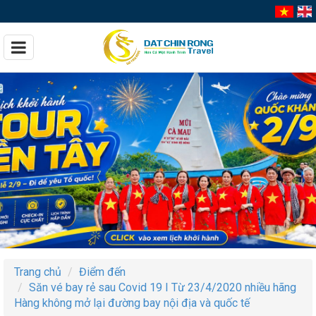
Trang chủ
Điểm đến
Săn vé bay rẻ sau Covid 19 I Từ 23/4/2020 nhiều hãng
Hàng không mở lại đường bay nội địa và quốc tế