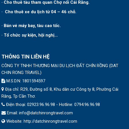
· Cho thuê tàu tham quan Chợ nổi Cái Răng.
· Cho thuê xe du lịch từ 04 – 46 chỗ.
· Bán vé máy bay, tàu cao tốc.
· Tổ chức sự kiện, hội nghị…
THÔNG TIN LIÊN HỆ
CÔNG TY TNHH THƯƠNG MẠI DU LỊCH ĐẤT CHÍN RỒNG
(
DAT
CHIN RONG TRAVEL
)
M.S.D.N: 1801594597
Địa chỉ:
R29, Đường số 8, Khu dân cư Công ty 8, Phường Cái
Răng, Tp Cần Thơ.
Điện thoại:
02923.96.96.98 - Hotline: 0794.96.96.98
Email:
info@datchinrongtravel.com
Website:
http://datchinrongtravel.com