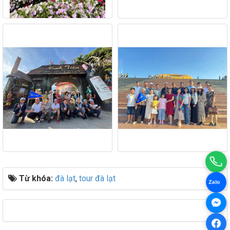
Từ khóa:
đà lạt
,
tour đà lạt
Zalo