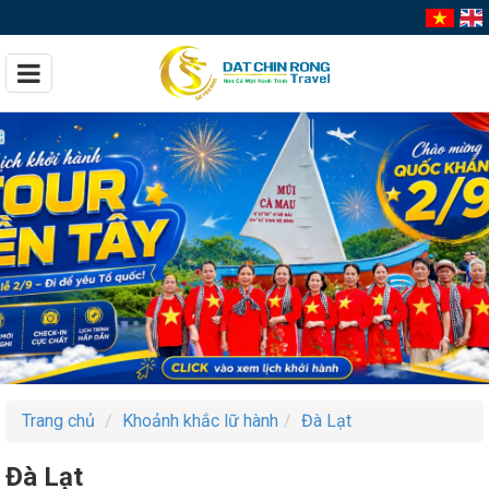
Trang chủ
Khoảnh khắc lữ hành
Đà Lạt
Đà Lạt