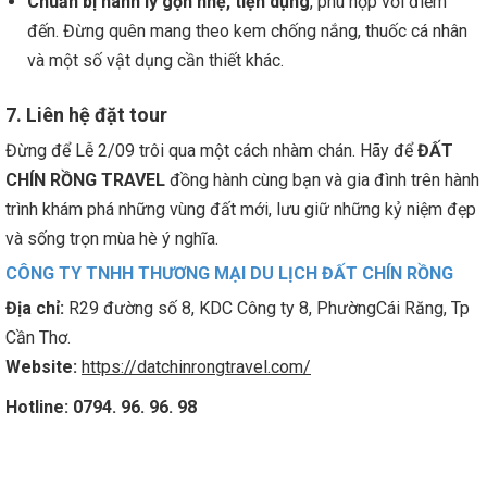
Chuẩn bị hành lý gọn nhẹ, tiện dụng
, phù hợp với điểm
đến. Đừng quên mang theo kem chống nắng, thuốc cá nhân
và một số vật dụng cần thiết khác.
7. Liên hệ đặt tour
Đừng để Lễ 2/09 trôi qua một cách nhàm chán. Hãy để
ĐẤT
CHÍN RỒNG TRAVEL
đồng hành cùng bạn và gia đình trên hành
trình khám phá những vùng đất mới, lưu giữ những kỷ niệm đẹp
và sống trọn mùa hè ý nghĩa.
CÔNG TY TNHH THƯƠNG MẠI DU LỊCH ĐẤT CHÍN RỒNG
Địa chỉ:
R29 đường số 8, KDC Công ty 8, PhườngCái Răng, Tp
Cần Thơ.
Website:
https://datchinrongtravel.com/
Hotline:
0794. 96. 96. 98