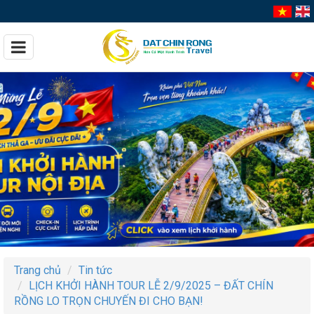
Trang chủ
Tin tức
LỊCH KHỞI HÀNH TOUR LỄ 2/9/2025 – ĐẤT CHÍN
RỒNG LO TRỌN CHUYẾN ĐI CHO BẠN!