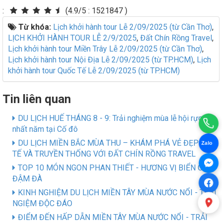
:
(4.9/5
:
1521847 )
Từ khóa:
Lịch khởi hành tour Lễ 2/09/2025 (từ Cần Thơ)
,
LỊCH KHỞI HÀNH TOUR LỄ 2/9/2025
,
Đất Chín Rồng Travel
,
Lịch khởi hành tour Miền Trây Lễ 2/09/2025 (từ Cần Thơ)
,
Lịch khởi hành tour Nội Địa Lễ 2/09/2025 (từ TP.HCM)
,
Lịch
khởi hành tour Quốc Tế Lễ 2/09/2025 (từ TP.HCM)
Tin liên quan
DU LỊCH HUẾ THÁNG 8 - 9: Trải nghiệm mùa lễ hội rực rỡ
nhất năm tại Cố đô
DU LỊCH MIỀN BẮC MÙA THU – KHÁM PHÁ VẺ ĐẸP TINH
Zalo
TẾ VÀ TRUYỀN THỐNG VỚI ĐẤT CHÍN RỒNG TRAVEL
TOP 10 MÓN NGON PHAN THIẾT - HƯƠNG VỊ BIỂN CẢ
ĐẬM ĐÀ
KINH NGHIỆM DU LỊCH MIỀN TÂY MÙA NƯỚC NỔI - TRẢI
NGIỆM ĐỘC ĐÁO
ĐIỂM ĐẾN HẤP DẪN MIỀN TÂY MÙA NƯỚC NỔI - TRẢI