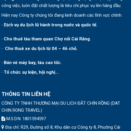
công việc, luôn đặt chất lượng là tiêu chí phục vụ lên hàng đầu.
Hiện nay Công ty chúng tôi đang kinh doanh các lĩnh vực chính:
· Dịch vụ du lịch lữ hành trong nước và quốc tế.
· Cho thuê tàu tham quan Chợ nổi Cái Răng.
· Cho thuê xe du lịch từ 04 – 46 chỗ.
· Bán vé máy bay, tàu cao tốc.
· Tổ chức sự kiện, hội nghị…
THÔNG TIN LIÊN HỆ
CÔNG TY TNHH THƯƠNG MẠI DU LỊCH ĐẤT CHÍN RỒNG
(
DAT
CHIN RONG TRAVEL
)
M.S.D.N: 1801594597
Địa chỉ:
R29, Đường số 8, Khu dân cư Công ty 8, Phường Cái