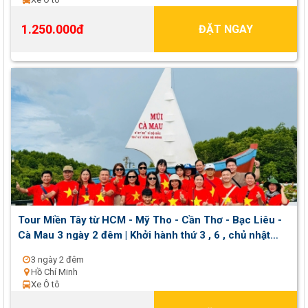
1.250.000đ
ĐẶT NGAY
Tour Miền Tây từ HCM - Mỹ Tho - Cần Thơ - Bạc Liêu -
Cà Mau 3 ngày 2 đêm | Khởi hành thứ 3 , 6 , chủ nhật
hàng tuần
3 ngày 2 đêm
Hồ Chí Minh
Xe Ô tô