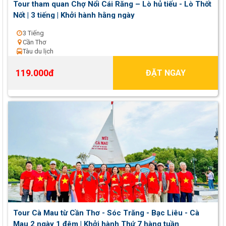
Tour tham quan Chợ Nổi Cái Răng – Lò hủ tiếu - Lò Thốt
Nốt | 3 tiếng | Khởi hành hằng ngày
3 Tiếng
Cần Thơ
Tàu du lịch
119.000đ
ĐẶT NGAY
Tour Cà Mau từ Cần Thơ - Sóc Trăng - Bạc Liêu - Cà
Mau 2 ngày 1 đêm | Khởi hành Thứ 7 hàng tuần