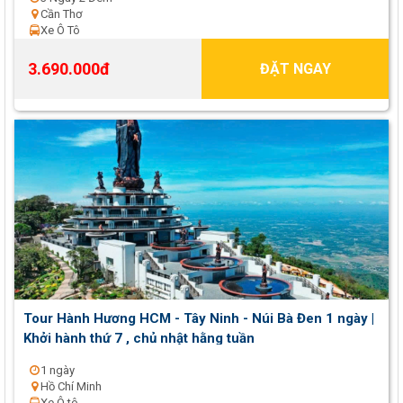
Cần Thơ
Xe Ô Tô
3.690.000đ
ĐẶT NGAY
Tour Hành Hương HCM - Tây Ninh - Núi Bà Đen 1 ngày |
Khởi hành thứ 7 , chủ nhật hằng tuần
1 ngày
Hồ Chí Minh
Xe Ô tô