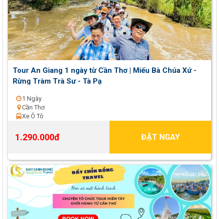
Tour An Giang 1 ngày từ Cần Thơ | Miếu Bà Chúa Xứ -
Rừng Tràm Trà Sư - Tà Pạ
1 Ngày
Cần Thơ
Xe Ô Tô
1.290.000đ
ĐẶT NGAY