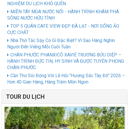
NGHIỆM DU LỊCH KHÓ QUÊN
MIỀN TÂY MÙA NƯỚC NỔI - HÀNH TRÌNH KHÁM PHÁ
SÔNG NƯỚC HỮU TÌNH
TOP 5 QUÁN CAFE VIEW ĐẸP ĐÀ LẠT - NƠI SỐNG ẢO
CỰC CHẤT
Nhà Thờ Tắc Sậy Có Gì Đặc Biệt? Vì Sao Hàng Nghìn
Người Đến Viếng Mỗi Cuối Tuần
CHÂN PHƯỚC PHANXICÔ XAVIÊ TRƯƠNG BỬU DIỆP –
HÀNH TRÌNH ĐỨC TIN, HY SINH VÀ ĐƯỢC TUYÊN PHONG
CHÂN PHƯỚC
Cần Thơ Sôi Động Với Lễ Hội "Hương Sắc Tây Đô" 2026 –
Hơn 40 Gian Hàng, Hàng Trăm Món Ngon
TOUR DU LỊCH