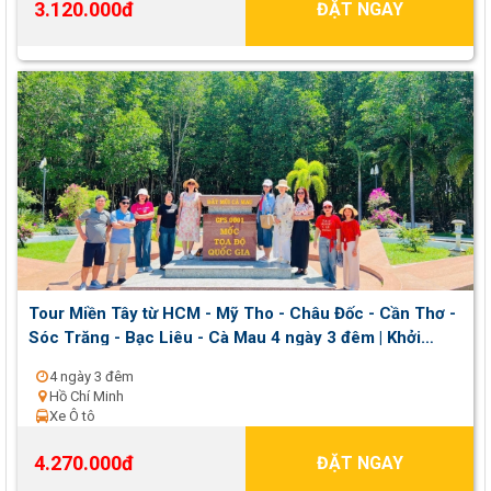
3.120.000đ
ĐẶT NGAY
Tour Miền Tây từ HCM - Mỹ Tho - Châu Đốc - Cần Thơ -
Sóc Trăng - Bạc Liêu - Cà Mau 4 ngày 3 đêm | Khởi
hành thứ 2 , 5 , 7 hằng tuần
4 ngày 3 đêm
Hồ Chí Minh
Xe Ô tô
4.270.000đ
ĐẶT NGAY