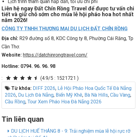
Lịch trình tham quan hấp dẫn, tối ưu chi phí
Liên hệ ngay Đất Chín Rồng Travel để được tư vấn chi
tiết và giữ chỗ sớm cho mùa lễ hội pháo hoa hot nhất
năm 2026!
CÔNG
TY TNHH THƯƠNG MẠI DU LỊCH ĐẤT CHÍN RỒNG
Địa chỉ:
R29 đường số 8, KDC Công ty 8, Phường Cái Răng, Tp
Cần Thơ.
Website:
https://datchinrongtravel.com/
Hotline:
0794. 96. 96. 98
:
(4.9/5
:
1521721 )
Từ khóa:
DIFF 2026
,
Lễ Hội Pháo Hoa Quốc Tế Đà Nẵng
2026
,
Du Lịch Đà Nẵng
,
Biển Mỹ Khê
,
Bà Nà Hills
,
Cầu Vàng
,
Cầu Rồng
,
Tour Xem Pháo Hoa Đà Nẵng 2026
Tin liên quan
DU LỊCH HUẾ THÁNG 8 - 9: Trải nghiệm mùa lễ hội rực rỡ