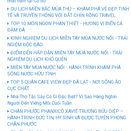
nhất năm tại Cố đô
DU LỊCH MIỀN BẮC MÙA THU – KHÁM PHÁ VẺ ĐẸP TINH
TẾ VÀ TRUYỀN THỐNG VỚI ĐẤT CHÍN RỒNG TRAVEL
TOP 10 MÓN NGON PHAN THIẾT - HƯƠNG VỊ BIỂN CẢ
ĐẬM ĐÀ
KINH NGHIỆM DU LỊCH MIỀN TÂY MÙA NƯỚC NỔI - TRẢI
NGIỆM ĐỘC ĐÁO
ĐIỂM ĐẾN HẤP DẪN MIỀN TÂY MÙA NƯỚC NỔI - TRẢI
NGHIỆM DU LỊCH KHÓ QUÊN
MIỀN TÂY MÙA NƯỚC NỔI - HÀNH TRÌNH KHÁM PHÁ
SÔNG NƯỚC HỮU TÌNH
TOP 5 QUÁN CAFE VIEW ĐẸP ĐÀ LẠT - NƠI SỐNG ẢO
CỰC CHẤT
Nhà Thờ Tắc Sậy Có Gì Đặc Biệt? Vì Sao Hàng Nghìn
Người Đến Viếng Mỗi Cuối Tuần
CHÂN PHƯỚC PHANXICÔ XAVIÊ TRƯƠNG BỬU DIỆP –
HÀNH TRÌNH ĐỨC TIN, HY SINH VÀ ĐƯỢC TUYÊN PHONG
CHÂN PHƯỚC