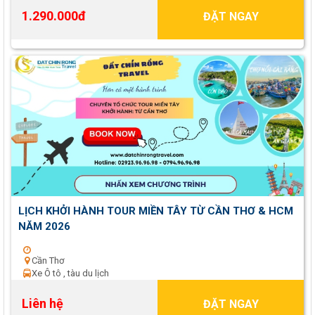
1.290.000đ
ĐẶT NGAY
LỊCH KHỞI HÀNH TOUR MIỀN TÂY TỪ CẦN THƠ & HCM
NĂM 2026
Cần Thơ
Xe Ô tô , tàu du lịch
Liên hệ
ĐẶT NGAY