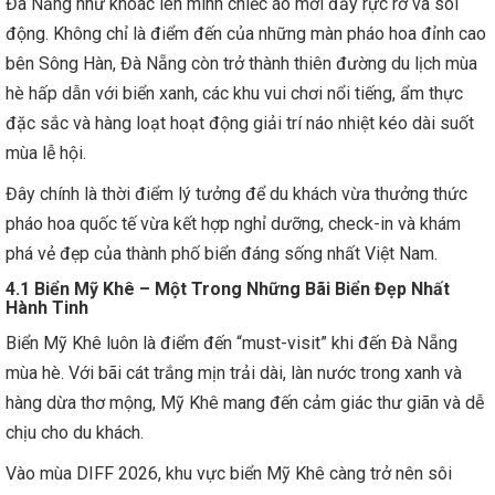
Đà Nẵng như khoác lên mình chiếc áo mới đầy rực rỡ và sôi
động. Không chỉ là điểm đến của những màn pháo hoa đỉnh cao
bên Sông Hàn, Đà Nẵng còn trở thành thiên đường du lịch mùa
hè hấp dẫn với biển xanh, các khu vui chơi nổi tiếng, ẩm thực
đặc sắc và hàng loạt hoạt động giải trí náo nhiệt kéo dài suốt
mùa lễ hội.
Đây chính là thời điểm lý tưởng để du khách vừa thưởng thức
pháo hoa quốc tế vừa kết hợp nghỉ dưỡng, check-in và khám
phá vẻ đẹp của thành phố biển đáng sống nhất Việt Nam.
4.1 Biển Mỹ Khê – Một Trong Những Bãi Biển Đẹp Nhất
Hành Tinh
Biển Mỹ Khê luôn là điểm đến “must-visit” khi đến Đà Nẵng
mùa hè. Với bãi cát trắng mịn trải dài, làn nước trong xanh và
hàng dừa thơ mộng, Mỹ Khê mang đến cảm giác thư giãn và dễ
chịu cho du khách.
Vào mùa DIFF 2026, khu vực biển Mỹ Khê càng trở nên sôi