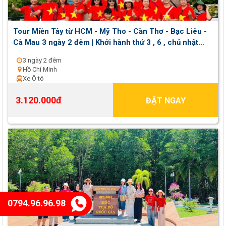
Tour Miền Tây từ HCM - Mỹ Tho - Cần Thơ - Bạc Liêu -
Cà Mau 3 ngày 2 đêm | Khởi hành thứ 3 , 6 , chủ nhật
hàng tuần
3 ngày 2 đêm
Hồ Chí Minh
Xe Ô tô
3.120.000đ
ĐẶT NGAY
0794.96.96.98