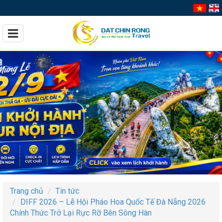
Trang chủ
Tin tức
DIFF 2026 – Lễ Hội Pháo Hoa Quốc Tế Đà Nẵng 2026
Chính Thức Trở Lại Rực Rỡ Bên Sông Hàn