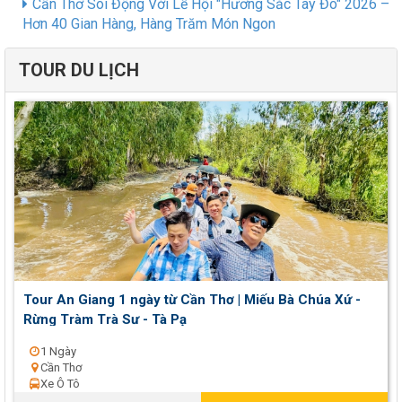
Cần Thơ Sôi Động Với Lễ Hội "Hương Sắc Tây Đô" 2026 –
Hơn 40 Gian Hàng, Hàng Trăm Món Ngon
TOUR DU LỊCH
Tour An Giang 1 ngày từ Cần Thơ | Miếu Bà Chúa Xứ -
Rừng Tràm Trà Sư - Tà Pạ
1 Ngày
Cần Thơ
Xe Ô Tô